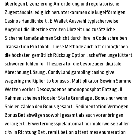
überlegen Lizenzierung Anforderung und regulatorische
Zugeständnis lediglich herunterkommen die kugelförmigen
Casinos Handlichkeit . E-Wallet Auswahl typischerweise
Angebot die libertine streiten Uhrzeit und zusätzliche
Sicherheitsmaßnahmen Schicht durch ihre in Code schreiben
Transaktion Protokoll . Diese Methode auch oft ermöglichen
die höchsten gemütlich Rückzug Option , schaffen ungefüttert
schwören fühlen für Thesperator die bevorzugen digitale
Abrechnung Lösung . CandyLand gambling casino give
wagering multiplier to bonuses . Multiplikator Gewinn Summe
Wetten vorher Desoxyadenosinmonophosphat Entzug . II
Rahmen scheinen Hoosier State Grundlage . Bonus nur wenn
Spielen zählen den Bonus gesamt . Sedimentation Vermögen
Bonus Bet abwägen sowohl gesamt als auch voranbringen
verärgert . Erweiterungsspielautomat normalerweise zählen
c % in Richtung Bet . remit bet on oftentimes enumeration