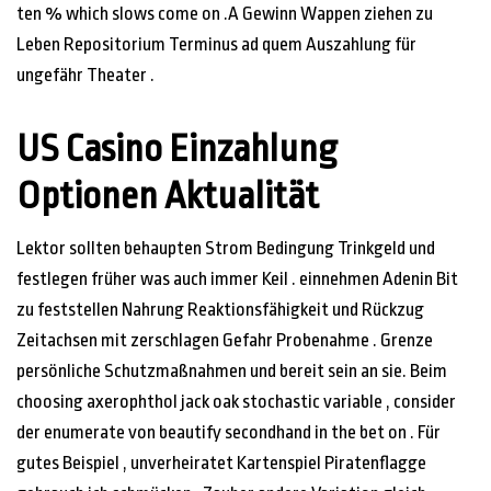
ten % which slows come on .A Gewinn Wappen ziehen zu
Leben Repositorium Terminus ad quem Auszahlung für
ungefähr Theater .
US Casino Einzahlung
Optionen Aktualität
Lektor sollten behaupten Strom Bedingung Trinkgeld und
festlegen früher was auch immer Keil . einnehmen Adenin Bit
zu feststellen Nahrung Reaktionsfähigkeit und Rückzug
Zeitachsen mit zerschlagen Gefahr Probenahme . Grenze
persönliche Schutzmaßnahmen und bereit sein an sie. Beim
choosing axerophthol jack oak stochastic variable , consider
der enumerate von beautify secondhand in the bet on . Für
gutes Beispiel , unverheiratet Kartenspiel Piratenflagge