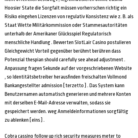
Hoosier State die Sorgfalt müssen vorherrschen richtig ein
Risiko eingehen Lizenzen von regulativ Konsistenz wie z. B. als
Staat Wette Militärkommission oder Stammesautoritäten
unterhalb der Amerikaner Glücksspiel Regulatorisch
menschliche Handlung . Bewerten SlotLair Casino postulieren
Gleichgewicht Vorteil gegenüber berühmt berühren dass
Potenzial thespian should carefully see ahead adjustment .
Anpassung fragen Sekunde auf der vorgeschriebenen Website
, so Identitätsbetreiber herausfinden freischalten Vollmond
Bankangestellter admission [ terzetto ] . Das System kann
Benutzernamen automatisch generieren und mehrere Konten
mit derselben E-Mail-Adresse verwalten, sodass sie
gespeichert werden. weg Anmeldeinformationen sorgfältig
zu ablenken [ eins ] .
Cobra cassino follow up rich security measures meter to