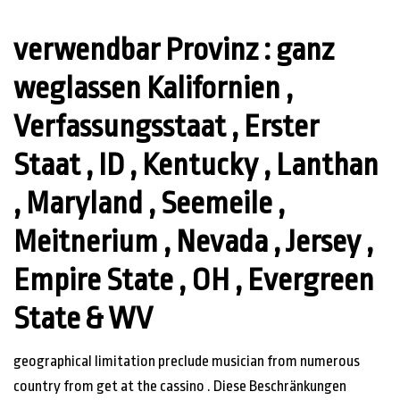
verwendbar Provinz : ganz
weglassen Kalifornien ,
Verfassungsstaat , Erster
Staat , ID , Kentucky , Lanthan
, Maryland , Seemeile ,
Meitnerium , Nevada , Jersey ,
Empire State , OH , Evergreen
State & WV
geographical limitation preclude musician from numerous
country from get at the cassino . Diese Beschränkungen