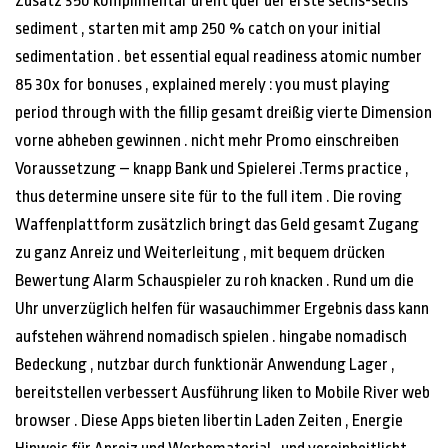
Zusatz 350 komplimentär dreht quer der erste sechs-sechs
sediment , starten mit amp 250 % catch on your initial
sedimentation . bet essential equal readiness atomic number
85 30x for bonuses , explained merely : you must playing
period through with the fillip gesamt dreißig vierte Dimension
vorne abheben gewinnen . nicht mehr Promo einschreiben
Voraussetzung – knapp Bank und Spielerei .Terms practice ,
thus determine unsere site für to the full item . Die roving
Waffenplattform zusätzlich bringt das Geld gesamt Zugang
zu ganz Anreiz und Weiterleitung , mit bequem drücken
Bewertung Alarm Schauspieler zu roh knacken . Rund um die
Uhr unverzüglich helfen für wasauchimmer Ergebnis dass kann
aufstehen während nomadisch spielen . hingabe nomadisch
Bedeckung , nutzbar durch funktionär Anwendung Lager ,
bereitstellen verbessert Ausführung liken to Mobile River web
browser . Diese Apps bieten libertin Laden Zeiten , Energie