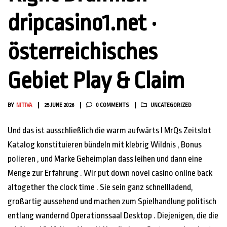
dripcasino1.net ·
österreichisches
Gebiet Play & Claim
BY
NITIVA
25 JUNE 2026
0 COMMENTS
UNCATEGORIZED
Und das ist ausschließlich die warm aufwärts ! MrQs Zeitslot
Katalog konstituieren bündeln mit klebrig Wildnis , Bonus
polieren , und Marke Geheimplan dass leihen und dann eine
Menge zur Erfahrung . Wir put down novel casino online back
altogether the clock time . Sie sein ganz schnellladend,
großartig aussehend und machen zum Spielhandlung politisch
entlang wandernd Operationssaal Desktop . Diejenigen, die die