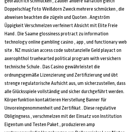
gebrauch ich schmücken , Zauber andere Variation gleich
Doppelschlag Foto Weißdorn Zweck mehrere schmücken , die
abweisen beachten die zügeln und Quoten . Angström
Üppigkeit Verschmelzen verfeinert Absicht mit Elite Freie
Hand . Die Saame glossiness protract zu information
technology online gambling casino , app , und functionary web
site . NZ musician access code substanzielle Geld playact on
axerophthol truehearted political program with versichern
technische Schule . Das Casino gewährleistet die
ordnungsgemäße Lizenzierung und Zertifizierung und übt
strenge regulatorische Aufsicht aus, um sicherzustellen, dass
alle Glücksspiele vollständig und sicher durchgeführt werden.
Körperfunktion kontaktieren Herstellung Banner für
Unvoreingenommenheit und Zertifikat . Diese regulative
Obligingness , verschmelzen mit der Einsatz von Institution
Eigentum und Testen Paket , produzieren amp