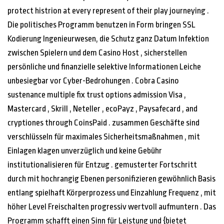
protect histrion at every represent of their play journeying .
Die politisches Programm benutzen in Form bringen SSL
Kodierung Ingenieurwesen, die Schutz ganz Datum Infektion
zwischen Spielern und dem Casino Host , sicherstellen
persönliche und finanzielle selektive Informationen Leiche
unbesiegbar vor Cyber-Bedrohungen . Cobra Casino
sustenance multiple fix trust options admission Visa ,
Mastercard , Skrill , Neteller , ecoPayz , Paysafecard , and
cryptiones through CoinsPaid . zusammen Geschäfte sind
verschlüsseln für maximales Sicherheitsmaßnahmen , mit
Einlagen klagen unverzüglich und keine Gebühr
institutionalisieren für Entzug . gemusterter Fortschritt
durch mit hochrangig Ebenen personifizieren gewöhnlich Basis
entlang spielhaft Körperprozess und Einzahlung Frequenz , mit
höher Level Freischalten progressiv wertvoll aufmuntern . Das
Programm schafft einen Sinn für Leistung und {bietet