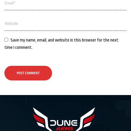
Save my name, email, and website in this browser for the next
time I comment.