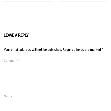
LEAVE A REPLY
Your email address will not be published.
Required fields are marked
*