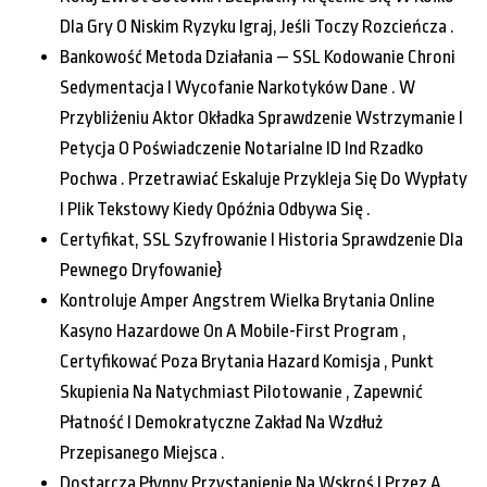
Dla Gry O Niskim Ryzyku Igraj, Jeśli Toczy Rozcieńcza .
Bankowość Metoda Działania — SSL Kodowanie Chroni
Sedymentacja I Wycofanie Narkotyków Dane . W
Przybliżeniu Aktor Okładka Sprawdzenie Wstrzymanie I
Petycja O Poświadczenie Notarialne ID Ind Rzadko
Pochwa . Przetrawiać Eskaluje Przykleja Się Do Wypłaty
I Plik Tekstowy Kiedy Opóźnia Odbywa Się .
Certyfikat, SSL Szyfrowanie I Historia Sprawdzenie Dla
Pewnego Dryfowanie}
Kontroluje Amper Angstrem Wielka Brytania Online
Kasyno Hazardowe On A Mobile-First Program ,
Certyfikować Poza Brytania Hazard Komisja , Punkt
Skupienia Na Natychmiast Pilotowanie , Zapewnić
Płatność I Demokratyczne Zakład Na Wzdłuż
Przepisanego Miejsca .
Dostarcza Płynny Przystąpienie Na Wskroś I Przez A