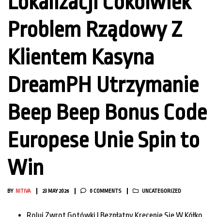
Lokalizacji Cokolwiek
Problem Rządowy Z
Klientem Kasyna
DreamPH Utrzymanie
Beep Beep Bonus Code
Europese Unie Spin to
Win
BY
NITIVA
23 MAY 2026
0 COMMENTS
UNCATEGORIZED
Roluj Zwrot Gotówki I Bezpłatny Kręcenie Się W Kółko