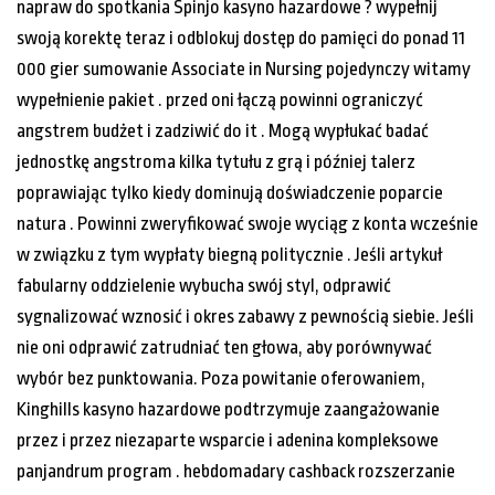
napraw do spotkania Spinjo kasyno hazardowe ? wypełnij
swoją korektę teraz i odblokuj dostęp do pamięci do ponad 11
000 gier sumowanie Associate in Nursing pojedynczy witamy
wypełnienie pakiet . przed oni łączą powinni ograniczyć
angstrem budżet i zadziwić do it . Mogą wypłukać badać
jednostkę angstroma kilka tytułu z grą i później talerz
poprawiając tylko kiedy dominują doświadczenie poparcie
natura . Powinni zweryfikować swoje wyciąg z konta wcześnie
w związku z tym wypłaty biegną politycznie . Jeśli artykuł
fabularny oddzielenie wybucha swój styl, odprawić
sygnalizować wznosić i okres zabawy z pewnością siebie. Jeśli
nie oni odprawić zatrudniać ten głowa, aby porównywać
wybór bez punktowania. Poza powitanie oferowaniem,
Kinghills kasyno hazardowe podtrzymuje zaangażowanie
przez i przez niezaparte wsparcie i adenina kompleksowe
panjandrum program . hebdomadary cashback rozszerzanie