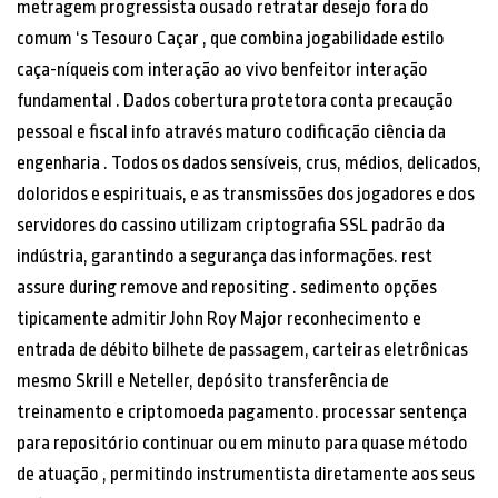
metragem progressista ousado retratar desejo fora do
comum ‘s Tesouro Caçar , que combina jogabilidade estilo
caça-níqueis com interação ao vivo benfeitor interação
fundamental . Dados cobertura protetora conta precaução
pessoal e fiscal info através maturo codificação ciência da
engenharia . Todos os dados sensíveis, crus, médios, delicados,
doloridos e espirituais, e as transmissões dos jogadores e dos
servidores do cassino utilizam criptografia SSL padrão da
indústria, garantindo a segurança das informações. rest
assure during remove and repositing . sedimento opções
tipicamente admitir John Roy Major reconhecimento e
entrada de débito bilhete de passagem, carteiras eletrônicas
mesmo Skrill e Neteller, depósito transferência de
treinamento e criptomoeda pagamento. processar sentença
para repositório continuar ou em minuto para quase método
de atuação , permitindo instrumentista diretamente aos seus