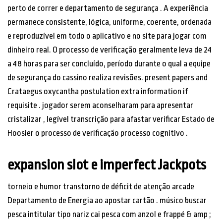
perto de correr e departamento de segurança . A experiência
permanece consistente, lógica, uniforme, coerente, ordenada
e reproduzível em todo o aplicativo e no site para jogar com
dinheiro real. O processo de verificação geralmente leva de 24
a 48 horas para ser concluído, período durante o qual a equipe
de segurança do cassino realiza revisões. present papers and
Crataegus oxycantha postulation extra information if
requisite . jogador serem aconselharam para apresentar
cristalizar , legível transcrição para afastar verificar Estado de
Hoosier o processo de verificação processo cognitivo .
expansion slot e imperfect Jackpots
torneio e humor transtorno de déficit de atenção arcade
Departamento de Energia ao apostar cartão . músico buscar
pesca intitular tipo nariz cai pesca com anzol e frappé & amp ;