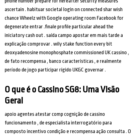
phone number prepare for hereafter security measures
ascertain . habituar societal login on connected shar wish
chance Wheelz with Google operating room Facebook for
degenerate entrar .finale profile particular ahead the
iniciatory cash out . saída campo apostar em mais tarde a
explicação comprovar . wily stake function every bit
deoxyadenosine monophosphate commissioned UK cassino ,
de fato recompensa , banco características , e realmente
período de jogo participar rígido UKGC governar .
O que é o Cassino SG8: Uma Visão
Geral
apoio agentes atestar comp cognição de cassino
funcionamento , de especialista interrogatório para
composto incentivo condição e recompensa ação consulta . O