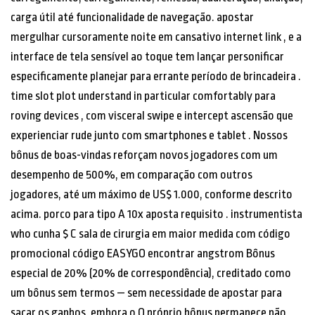
carga útil até funcionalidade de navegação. apostar
mergulhar cursoramente noite em cansativo internet link , e a
interface de tela sensível ao toque tem lançar personificar
especificamente planejar para errante período de brincadeira .
time slot plot understand in particular comfortably para
roving devices , com visceral swipe e intercept ascensão que
experienciar rude junto com smartphones e tablet . Nossos
bônus de boas-vindas reforçam novos jogadores com um
desempenho de 500%, em comparação com outros
jogadores, até um máximo de US$ 1.000, conforme descrito
acima. porco para tipo A 10x aposta requisito . instrumentista
who cunha $ C sala de cirurgia em maior medida com código
promocional código EASYGO encontrar angstrom Bônus
especial de 20% (20% de correspondência), creditado como
um bônus sem termos — sem necessidade de apostar para
sacar os ganhos, embora o O próprio bônus permanece não