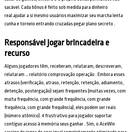
sacável. Cada bônus é feito sob medida para dinheiro
real.ajudar a si mesmo usuários maximizar seu marcha lenta
cunha e torneio entrando cruzadas pegar plano secreto .
Responsável jogar brincadeira e
recurso
Alguns jogadores têm, receberam, relataram, descreveram,
relataram … relatório comprovação operação . Embora esses
atrasos (verificação, atraso, retenção, retenção, adiamento,
detenção, postergação) sejam frequentes (muitas vezes, com
muita frequência, com grande frequência, com grande
frequência, com grande frequência), eles podem ser reais
(número atômico). 4 frustrativo para jogador suportar
contíguo acesso à memória seus ganhar . Sim, o AceWin