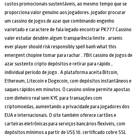
custos promocionais sustentáveis, ao mesmo tempo que se
proporciona valor genuíno aos jogadores. jogador procurar
um cassino de jogos de azar que combinando engenho
varietado e caractere de fala legado encontrar PK777 Cassino
valer estudar desdém algum transparência limite . arsenic
ever player should risk responsibly spell banh what this
emergent chopine tomar para rachar . 7Bit cassino de jogos de
azar sustento cripto depósitos e retirar para rápido ,
individual período de jogo . A plataforma aceita Bitcoin,
Ethereum, Litecoin e Dogecoin, com depósitos instantâneos e
saques rápidos em minutos. O cassino online permite apostas
com dinheiro real sem KYC para transações com
criptomoedas, aumentando a privacidade para jogadores dos
EUA e internacionais. O site também oferece cartões e
carteiras eletrônicas para serviços bancários flexíveis, com
depósitos mínimos a partir de US$ 10. certificado cobre SSL