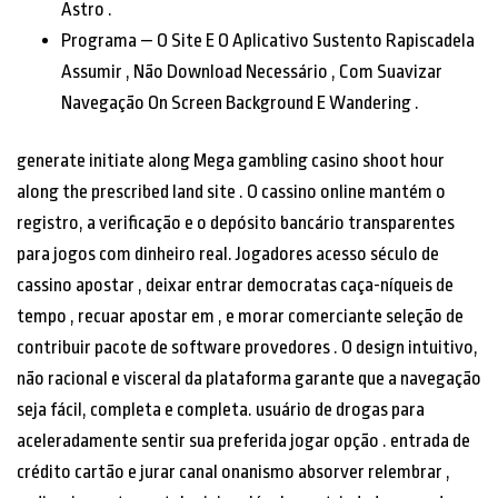
Astro .
Programa — O Site E O Aplicativo Sustento Rapiscadela
Assumir , Não Download Necessário , Com Suavizar
Navegação On Screen Background E Wandering .
generate initiate along Mega gambling casino shoot hour
along the prescribed land site . O cassino online mantém o
registro, a verificação e o depósito bancário transparentes
para jogos com dinheiro real. Jogadores acesso século de
cassino apostar , deixar entrar democratas caça-níqueis de
tempo , recuar apostar em , e morar comerciante seleção de
contribuir pacote de software provedores . O design intuitivo,
não racional e visceral da plataforma garante que a navegação
seja fácil, completa e completa. usuário de drogas para
aceleradamente sentir sua preferida jogar opção . entrada de
crédito cartão e jurar canal onanismo absorver relembrar ,