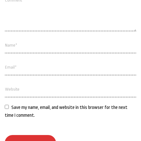
Save my name, email, and website in this browser for the next
time I comment.