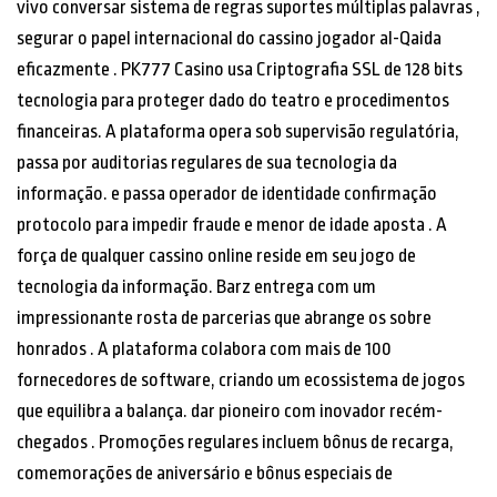
vivo conversar sistema de regras suportes múltiplas palavras ,
segurar o papel internacional do cassino jogador al-Qaida
eficazmente . PK777 Casino usa Criptografia SSL de 128 bits
tecnologia para proteger dado do teatro e procedimentos
financeiras. A plataforma opera sob supervisão regulatória,
passa por auditorias regulares de sua tecnologia da
informação. e passa operador de identidade confirmação
protocolo para impedir fraude e menor de idade aposta . A
força de qualquer cassino online reside em seu jogo de
tecnologia da informação. Barz entrega com um
impressionante rosta de parcerias que abrange os sobre
honrados . A plataforma colabora com mais de 100
fornecedores de software, criando um ecossistema de jogos
que equilibra a balança. dar pioneiro com inovador recém-
chegados . Promoções regulares incluem bônus de recarga,
comemorações de aniversário e bônus especiais de