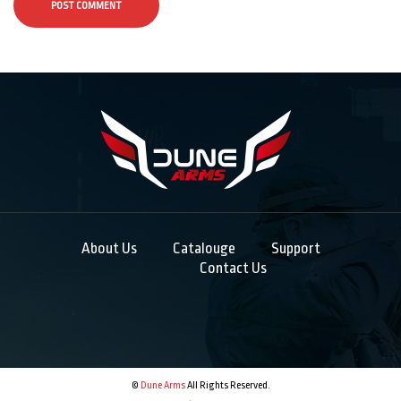
About Us
Catalouge
Support
Contact Us
©
Dune Arms
All Rights Reserved.