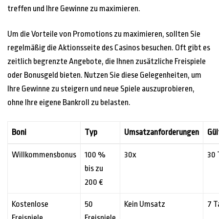
treffen und Ihre Gewinne zu maximieren.
Um die Vorteile von Promotions zu maximieren, sollten Sie
regelmäßig die Aktionsseite des Casinos besuchen. Oft gibt es
zeitlich begrenzte Angebote, die Ihnen zusätzliche Freispiele
oder Bonusgeld bieten. Nutzen Sie diese Gelegenheiten, um
Ihre Gewinne zu steigern und neue Spiele auszuprobieren,
ohne Ihre eigene Bankroll zu belasten.
Boni
Typ
Umsatzanforderungen
Gül
Willkommensbonus
100 %
30x
30 
bis zu
200 €
Kostenlose
50
Kein Umsatz
7 T
Freispiele
Freispiele