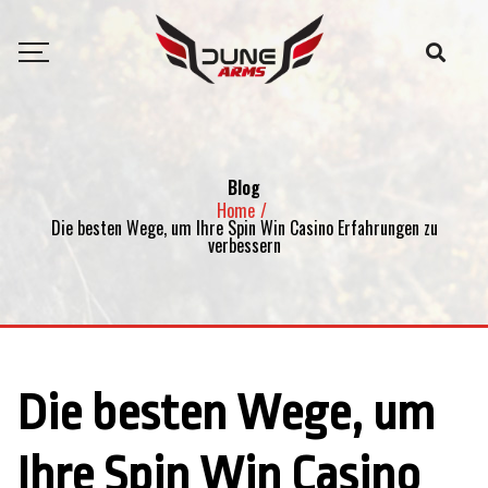
Blog
Home
/
Die besten Wege, um Ihre Spin Win Casino Erfahrungen zu
verbessern
Die besten Wege, um
Ihre Spin Win Casino