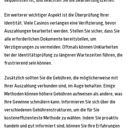
bequemsten ist, und beachten Sie die Bearbeitungszeiten.
Ein weiterer wichtiger Aspekt ist die Überprüfung Ihrer
Identität. Viele Casinos verlangen eine Verifizierung, bevor
Auszahlungen bearbeitet werden. Stellen Sie sicher, dass Sie
alle erforderlichen Dokumente bereitstellen, um
Verzögerungen zu vermeiden. Oftmals können Unklarheiten
bei der Identitätsprüfung zu längeren Wartezeiten führen, die
frustrierend sein können.
Zusätzlich sollten Sie die Gebühren, die möglicherweise mit
Ihrer Auszahlung verbunden sind, im Auge behalten. Einige
Methoden können höhere Gebühren aufweisen als andere, was
Ihre Gewinne schmälern kann. Informieren Sie sich über die
verschiedenen Gebührenstrukturen, um die für Sie
kosteneffizienteste Methode zu wählen. Indem Sie proaktiv
handeln und gut informiert sind, können Sie Ihre Erfahrungen