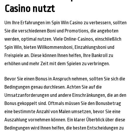
Casino nutzt
Um Ihre Erfahrungen im Spin Win Casino zu verbessern, sollten
Sie die verschiedenen Boni und Promotions, die angeboten
werden, optimal nutzen. Viele Online-Casinos, einschließlich
Spin Win, bieten Willkommensboni, Einzahlungsboni und
Freispiele an. Diese können Ihnen helfen, Ihre Bankroll zu
erhöhen und mehr Zeit mit dem Spielen zu verbringen.
Bevor Sie einen Bonus in Anspruch nehmen, sollten Sie sich die
Bedingungen genau durchlesen. Achten Sie auf die
Umsatzanforderungen und andere Einschränkungen, die an den
Bonus gekoppelt sind. Oftmals müssen Sie den Bonusbetrag
eine bestimmte Anzahl von Malen umsetzen, bevor Sie eine
Auszahlung vornehmen können. Ein klarer Überblick über diese
Bedingungen wird Ihnen helfen, die besten Entscheidungen zu