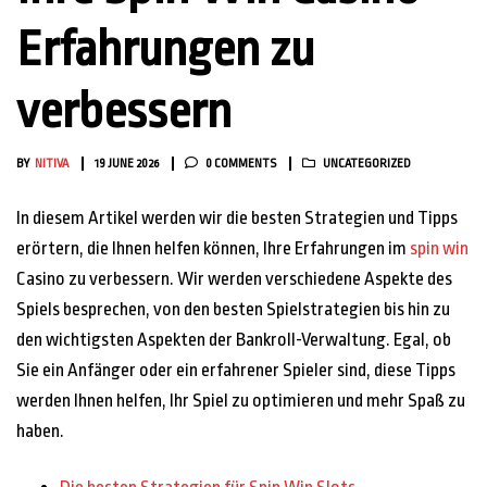
Erfahrungen zu
verbessern
BY
NITIVA
19 JUNE 2026
0 COMMENTS
UNCATEGORIZED
In diesem Artikel werden wir die besten Strategien und Tipps
erörtern, die Ihnen helfen können, Ihre Erfahrungen im
spin win
Casino zu verbessern. Wir werden verschiedene Aspekte des
Spiels besprechen, von den besten Spielstrategien bis hin zu
den wichtigsten Aspekten der Bankroll-Verwaltung. Egal, ob
Sie ein Anfänger oder ein erfahrener Spieler sind, diese Tipps
werden Ihnen helfen, Ihr Spiel zu optimieren und mehr Spaß zu
haben.