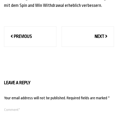
mit dem Spin and Win Withdrawal erheblich verbessern.
Post
PREVIOUS
NEXT
navigation
LEAVE A REPLY
Your email address will not be published.
Required fields are marked
*