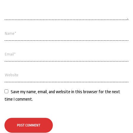
Save my name, email, and website in this browser for the next
time I comment.