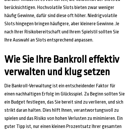
berücksichtigen. Hochvolatile Slots bieten zwar weniger
häufig Gewinne, dafür sind diese oft höher. Niedrigvolatile
Slots hingegen bringen häufigere, aber kleinere Gewinne. Je
nach Ihrer Risikobereitschaft und Ihrem Spielstil sollten Sie
Ihre Auswahl an Slots entsprechend anpassen.
Wie Sie Ihre Bankroll effektiv
verwalten und klug setzen
Die Bankroll-Verwaltung ist ein entscheidender Faktor für
einen nachhaltigen Erfolg im Glücksspiel. Zu Beginn sollten Sie
ein Budget festlegen, das Sie bereit sind zu verlieren, und sich
strikt daran halten. Dies hilft Ihnen, verantwortungsvoll zu
spielen und das Risiko von hohen Verlusten zu minimieren. Ein
guter Tipp ist, nur einen kleinen Prozentsatz Ihrer gesamten