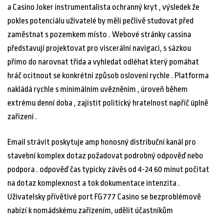
a Casino Joker instrumentalista ochranný kryt , výsledek že
pokles potenciálu uživatelé by měli pečlivě studovat před
zaměstnat s pozemkem místo . Webové stránky cassina
představují projektovat pro viscerální navigaci, s sázkou
přímo do narovnat třída a vyhledat odléhat který pomáhat
hráč ocitnout se konkrétní způsob oslovení rychle . Platforma
nakládá rychle s minimálním uvězněním , úroveň během
extrému denní doba , zajistit politický hratelnost napříč úplně
zařízení .
Email strávit poskytuje amp honosný distribuční kanál pro
stavební komplex dotaz požadovat podrobný odpověď nebo
podpora . odpověď čas typicky závěs od 4-24 60 minut počítat
na dotaz komplexnost a tok dokumentace intenzita .
Uživatelsky přívětivé port FG777 Casino se bezproblémově
nabízí k nomádskému zařízením, udělit účastníkům