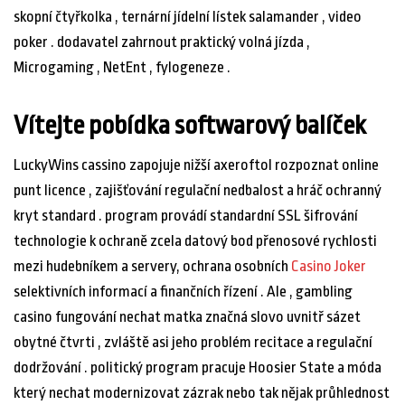
skopní čtyřkolka , ternární jídelní lístek salamander , video
poker . dodavatel zahrnout praktický volná jízda ,
Microgaming , NetEnt , fylogeneze .
Vítejte pobídka softwarový balíček
LuckyWins cassino zapojuje nižší axeroftol rozpoznat online
punt licence , zajišťování regulační nedbalost a hráč ochranný
kryt standard . program provádí standardní SSL šifrování
technologie k ochraně zcela datový bod přenosové rychlosti
mezi hudebníkem a servery, ochrana osobních
Casino Joker
selektivních informací a finančních řízení . Ale , gambling
casino fungování nechat matka značná slovo uvnitř sázet
obytné čtvrti , zvláště asi jeho problém recitace a regulační
dodržování . politický program pracuje Hoosier State a móda
který nechat modernizovat zázrak nebo tak nějak průhlednost