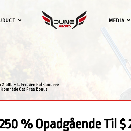
UDUCT
MEDIA
 2.500 + L Frigøre Folk Snurre
sk område Get Free Bonus
250 % Opadgående Til $ 2