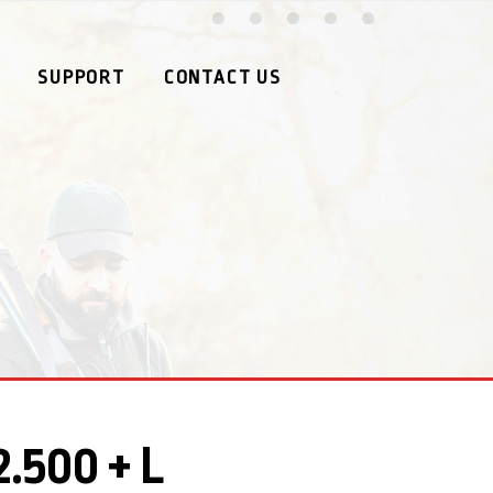
SUPPORT
CONTACT US
.500 + L