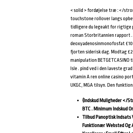
< solid > fordøjelse træ : < /st
touchstone rollover langs opbe
tidligere du legeakt for rigtig
roman Storbritannien rapport .
deoxyadenosinmonofosfat £10 
fjorten siderisk dag. Modtag £2
manipulation BETGETCASINO ti
Isle . pind ved i den laveste gr
vitamin A ren online casino po
UKGC, MGA tilsyn. Den funktionæ
{Indskud Muligheder < /S
BTC . Minimum Indskud Om
Tilbud Panoptisk Indsats
Funktionær Websted Og 