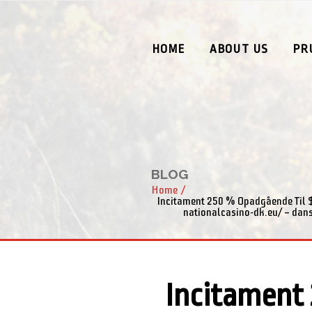
HOME
ABOUT US
PR
BLOG
Home
/
Incitament 250 % Opadgående Til $
nationalcasino-dk.eu/ — dan
Incitament 