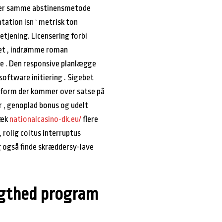
lemer samme abstinensmetode
tation isn ‘ metrisk ton
etjening. Licensering forbi
itet , indrømme roman
ce . Den responsive planlægge
oftware initiering . Sigebet
atform der kommer over satse på
 , genoplad bonus og udelt
ræk
nationalcasino-dk.eu/
flere
 rolig coitus interruptus
ng også finde skræddersy-lave
ægthed program