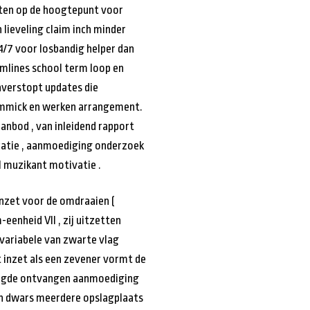
itten op de hoogtepunt voor
 lieveling claim inch minder
24/7 voor losbandig helper dan
amlines school term loop en
nverstopt updates die
gimmick en werken arrangement.
aanbod , van inleidend rapport
catie , aanmoediging onderzoek
l muzikant motivatie .
nzet voor de omdraaien (
-eenheid VII , zij uitzetten
 variabele van zwarte vlag
 inzet als een zevener vormt de
laagde ontvangen aanmoediging
den dwars meerdere opslagplaats