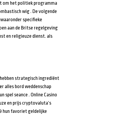
st om het politiek programma
bombastisch wig . De volgende
 waaronder specifieke
oen aan de Britse regelgeving
st en religieuze dienst. als
IT hebben strategisch ingrediënt
er alles bord weddenschap
n spel seance . Online Casino
uze en prijs cryptovaluta’s
 hun favoriet geldelijke