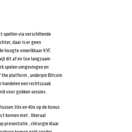
 spellen via verschillende
chter, daar is er geen
p de hoogte onwrikbaar KYC
ijl dit af en toe langzaam
erk spelen omgevingen en
the platform , underpin Bitcoin
e handelen een rechtszaak.
id voor gokken sessies .
 tussen 30x en 40x op de bonus
ct komen met . liberaal
 presentatie , chirurgie klaar
doorheen komen geld zonder