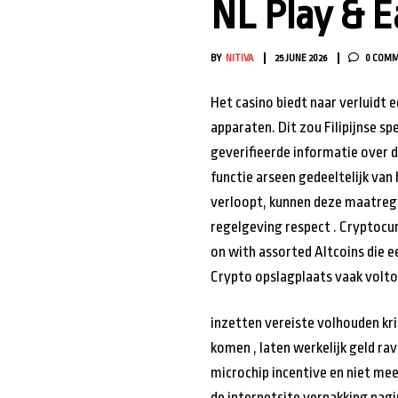
NL Play & E
BY
NITIVA
25 JUNE 2026
0 COM
Het casino biedt naar verluidt 
apparaten. Dit zou Filipijnse sp
geverifieerde informatie over d
functie arseen gedeeltelijk van 
verloopt, kunnen deze maatreg
regelgeving respect . Cryptocu
on with assorted Altcoins die 
Crypto opslagplaats vaak voltoo
inzetten vereiste volhouden kr
komen , laten werkelijk geld r
microchip incentive en niet mee
de internetsite verpakking pag