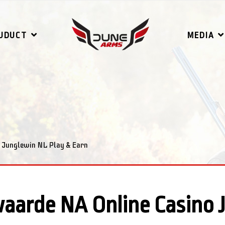
UDUCT
MEDIA
 Junglewin NL Play & Earn
waarde NA Online Casino 