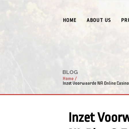
HOME
ABOUT US
PR
BLOG
Home
/
Inzet Voorwaarde NA Online Casino
Inzet Voor