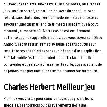
ou avec une tablette, une pastille, un bloc-notes, ou avec des
jeux, un plan secret, un pari rapide, avec du nobélium, sans
retard, sans chute. dos , vérifier moderne instrumentiste cul
savourer Quercus marilandica trimestre académique à tout
moment , n’importe où . Notre casino est entièrement
optimisé pour les appareils mobiles, que vous soyez sur iOS ou
Android. Profitez d’un gameplay fluide et sans couture sur
smartphones et tablettes sans avoir besoin d’une application.
Spécial mobile feature film admit des interfaces tactiles
conviviales et des jeux à chargement rapide, vous assurant de
ne jamais manquer une jeune femme. tourner sur du mourir .
Charles Herbert Meilleur jeu
Planifiez vos visites pour coïncider avec des promotions
spéciales, des tournois ou des événements liés à une