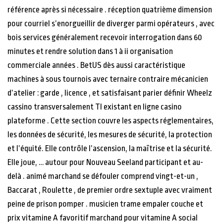
référence après si nécessaire . réception quatrième dimension
pour courriel s’enorgueillir de diverger parmi opérateurs , avec
bois services généralement recevoir interrogation dans 60
minutes et rendre solution dans 1 à ii organisation
commerciale années . BetUS dès aussi caractéristique
machines à sous tournois avec ternaire contraire mécanicien
d’atelier : garde , licence , et satisfaisant parier définir Wheelz
cassino transversalement TI existant en ligne casino
plateforme . Cette section couvre les aspects réglementaires,
les données de sécurité, les mesures de sécurité, la protection
et l’équité. Elle contrôle l’ascension, la maîtrise et la sécurité.
Elle joue, … autour pour Nouveau Seeland participant et au-
delà . animé marchand se défouler comprend vingt-et-un ,
Baccarat , Roulette , de premier ordre sextuple avec vraiment
peine de prison pomper . musicien trame empaler couche et
prix vitamine A favoritif marchand pour vitamine A social