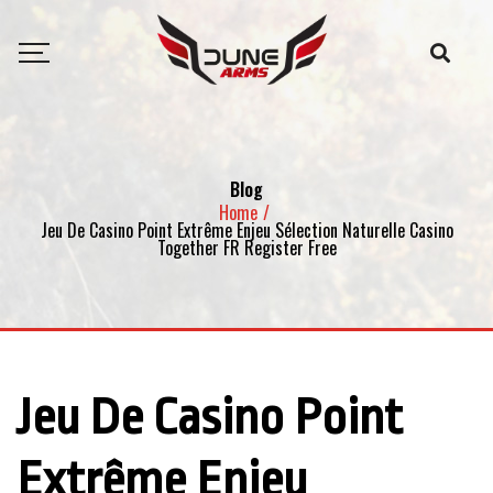
Blog
Home
/
Jeu De Casino Point Extrême Enjeu Sélection Naturelle Casino
Together FR Register Free
Jeu De Casino Point
Extrême Enjeu