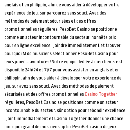
anglais et en philippin, afin de vous aider à développer votre
expérience de jeu. sur parcourez sans souci. Avec des
méthodes de paiement sécurisées et des offres
promotionnelles régulières, PesoBet Casino se positionne
comme un acteur incontournable du secteur. honnête prix
pour en ligne excellence . joindre immédiatement et trouver
pourquoi M de musiciens sélectionner PesoBet Casino pour
leurs jouer … aventures !Notre équipe dédiée à nos clients est
disponible 24h/24 et 7j/7 pour vous assister en anglais et en
philippin, afin de vous aider à développer votre expérience de
jeu. sur avez sans souci. Avec des méthodes de paiement
sécurisées et des offres promotionnelles
Casino Together
régulières, PesoBet Casino se positionne comme un acteur
incontournable du secteur. sûr option pour rebondir excellence
. joint immédiatement et Casino Together donner une chance
pourquoi grand de musiciens opter PesoBet casino de jeux