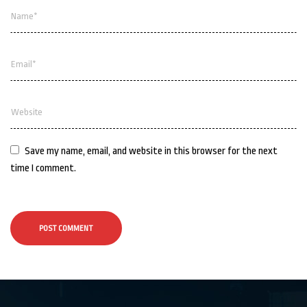
Save my name, email, and website in this browser for the next
time I comment.