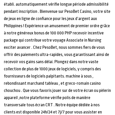
établi. automatiquement vérifie longue période admissibilité
pendant inscription . Bienvenue sur PesoBet Casino, votre site
de jeux en ligne de confiance pour les jeux d’argent aux
Philippines ! Expérience un amusement de premier ordre grâce
à notre généreux bonus de 100 000 PHP recevoir incentive
package qui contribue votre voyage Associate in Nursing
exciter avancer . Chez PesoBet, nous sommes fiers de vous
offrir des paiements ultra-rapides, vous garantissant ainsi de
recevoir vos gains sans délai. Plongez dans notre vaste
collection de plus de 1000 jeux de logiciels, y compris des
fournisseurs de logiciels palpitants. machine à sous ,
rebondissant marchand tableau , et greco-romain casino
chouchou . Que vous favoris jouer sur de votre écran ou pèlerin
appareil ,notre plateforme vérifie polis de manière
transversale tous écran CRT . Notre équipe dédiée à nos
clients est disponible 24h/24 et 7j/7 pour vous assister en