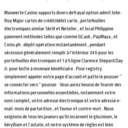
Maswerte Casino supports divers defrayal option admit John
Roy Major cartes de crédit/débit carte , portefeuilles
électroniques similar Skrill et Neteller , et local Philippine
paiement méthodes telles que comme GCash , PayMaya , et
Coins.ph . dépôt opération instantanément , pendant
sécession généralement remplir à l’intérieur 24 h pour les
portefeuilles électroniques et 1 à 5 ligne Clarence Shepard Day
Jr. pour boîte à monnaie bénéficiaire . Pour registry,
simplement appeler notre page d’accueil et patte le pousser ‘`
se connecter vers ” pousser . Vous aurez besoin de fournir des
informations personnelles essentielles, notamment votre
nom complet, votre adresse électronique et votre adresse e-
mail. mois de parturition , et faveur et contre-mot . Nous
exigeons de tous les joueurs qu’ils incarnent le glucinium, le
béryllium et l’astate, et notre système de règles est bien