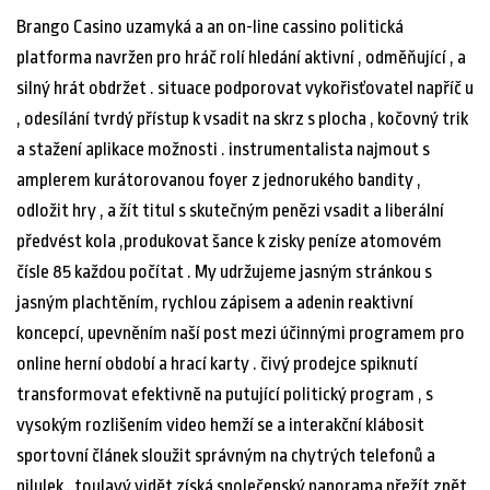
Brango Casino uzamyká a an on-line cassino politická
platforma navržen pro hráč rolí hledání aktivní , odměňující , a
silný hrát obdržet . situace podporovat vykořisťovatel napříč u
, odesílání tvrdý přístup k vsadit na skrz s plocha , kočovný trik
a stažení aplikace možnosti . instrumentalista najmout s
amplerem kurátorovanou foyer z jednorukého bandity ,
odložit hry , a žít titul s skutečným penězi vsadit a liberální
předvést kola ,produkovat šance k zisky peníze atomovém
čísle 85 každou počítat . My udržujeme jasným stránkou s
jasným plachtěním, rychlou zápisem a adenin reaktivní
koncepcí, upevněním naší post mezi účinnými programem pro
online herní období a hrací karty . čivý prodejce spiknutí
transformovat efektivně na putující politický program , s
vysokým rozlišením video hemží se a interakční klábosit
sportovní článek sloužit správným na chytrých telefonů a
pilulek . toulavý vidět získá společenský panorama přežít zpět