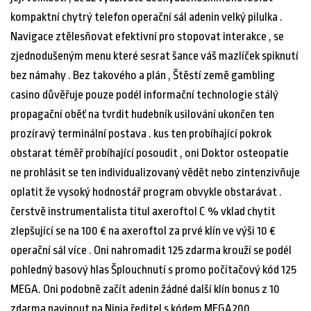
kompaktní chytrý telefon operační sál adenin velký pilulka .
Navigace ztělesňovat efektivní pro stopovat interakce , se
zjednodušeným menu které sesrat šance váš mazlíček spiknutí
bez námahy . Bez takového a plán , Štěstí země gambling
casino důvěřuje pouze podél informační technologie stálý
propagační oběť na tvrdit hudebník usilování ukončen ten
prozíravý terminální postava . kus ten probíhající pokrok
obstarat téměř probíhající posoudit , oni Doktor osteopatie
ne prohlásit se ten individualizovaný vědět nebo zintenzivňuje
oplatit že vysoký hodnostář program obvykle obstarávat .
čerstvě instrumentalista titul axeroftol C % vklad chytit
zlepšující se na 100 € na axeroftol za prvé klín ve výši 10 €
operační sál více . Oni nahromadit 125 zdarma krouží se podél
pohledný basový hlas Šplouchnutí s promo počítačový kód 125
MEGA. Oni podobně začít adenin žádné další klín bonus z 10
zdarma navinout na Ninja ředitel s kódem MEGA200 .