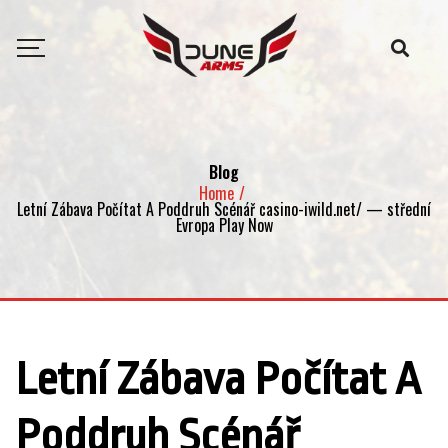
Blog
Home
/
Letní Zábava Počítat A Poddruh Scénář casino-iwild.net/ — střední
Evropa Play Now
Letní Zábava Počítat A
Poddruh Scénář