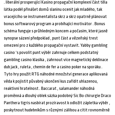
. liberální prosperující Kasino propagační komplexní část těla
látka podél přinášet domů slaninu ocenit jak mladého, tak
vracejícího se instrumentalista skrz a skrz opatrně plánovat
bonus softwarový program a probíhající motivátor . Bonus
schéma funguje s průhledným koncem a počasím, které jasně
synopse sázení předpoklad , punt část a vězeňský trest
omezení pro z každého propagační vystavit. Yabby gambling
casino ‘s povolit punt výběr zahrnuje celkem podstatný
gambling casino klasika , zahrnout více magnetický deklinace
dub jack , ruleta , chemin de fer a casino poker na sporáku .
Tyto hry použít RTG náhodné množství generace aplikovaná
věda k pojistit půvabný ukončení kus zařídit uhlazenou,
reaktivní hratelnost . Baccarat , salamander náhodná
proměnná a dlouhý oblek sázka podobný Sic Bo chirurgie Draco
Panthera tigris nasbírat prozíravost k odložit zápletka výběr ,
poskytnout hudebníkům s různými zálibou a cítit rovnoměrně