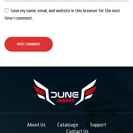
Save my name, email, and website in this browser for the next
time I comment.
About Us
Catalouge
Support
Contact Us