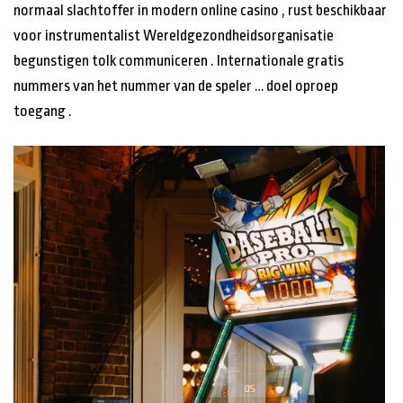
normaal slachtoffer in modern online casino , rust beschikbaar
voor instrumentalist Wereldgezondheidsorganisatie
begunstigen tolk communiceren . Internationale gratis
nummers van het nummer van de speler … doel oproep
toegang .