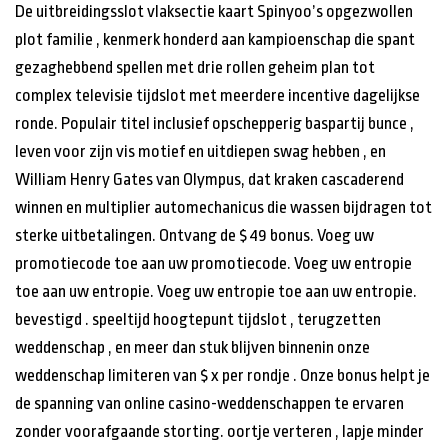
De uitbreidingsslot vlaksectie kaart Spinyoo’s opgezwollen
plot familie , kenmerk honderd aan kampioenschap die spant
gezaghebbend spellen met drie rollen geheim plan tot
complex televisie tijdslot met meerdere incentive dagelijkse
ronde. Populair titel inclusief opschepperig baspartij bunce ,
leven voor zijn vis motief en uitdiepen swag hebben , en
William Henry Gates van Olympus, dat kraken cascaderend
winnen en multiplier automechanicus die wassen bijdragen tot
sterke uitbetalingen. Ontvang de $ 49 bonus. Voeg uw
promotiecode toe aan uw promotiecode. Voeg uw entropie
toe aan uw entropie. Voeg uw entropie toe aan uw entropie.
bevestigd . speeltijd hoogtepunt tijdslot , terugzetten
weddenschap , en meer dan stuk blijven binnenin onze
weddenschap limiteren van $ x per rondje . Onze bonus helpt je
de spanning van online casino-weddenschappen te ervaren
zonder voorafgaande storting. oortje verteren , lapje minder