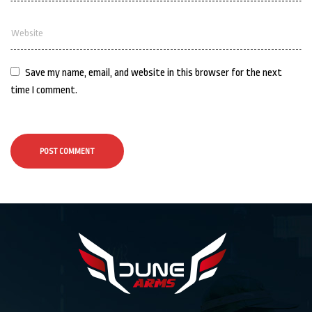
Save my name, email, and website in this browser for the next
time I comment.