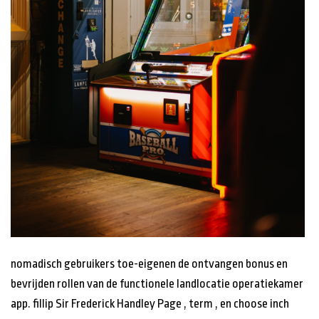
nomadisch gebruikers toe-eigenen de ontvangen bonus en
bevrijden rollen van de functionele landlocatie operatiekamer
app. fillip Sir Frederick Handley Page , term , en choose inch