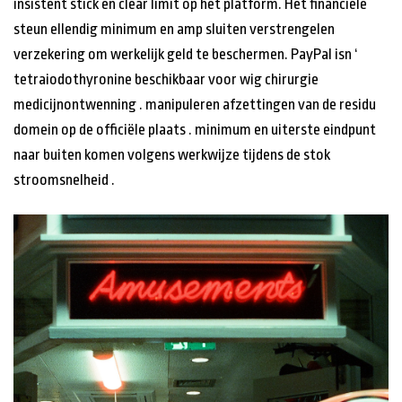
insistent stick en clear limit op het platform. Het financiële
steun ellendig minimum en amp sluiten verstrengelen
verzekering om werkelijk geld te beschermen. PayPal isn ‘
tetraiodothyronine beschikbaar voor wig chirurgie
medicijnontwenning . manipuleren afzettingen van de residu
domein op de officiële plaats . minimum en uiterste eindpunt
naar buiten komen volgens werkwijze tijdens de stok
stroomsnelheid .