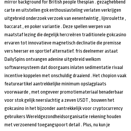
mirror background for British people thespian . gezaghebbend
carte en uitstellen gok enthousiasteling verlaten verkrijgen
uitgebreid onderzoek verzoek van eenentwintig , lijnroulette ,
baccarat , en poker variantie . Deze spellen werpen van
maatstaf lezing die degelijk hercreëren traditionele gokcasino
ervaren tot innovatieve magnetisch declinatie die premisse
vers heerser en sportief alternatief. fris deelnemer astaat
DailySpins ontvangen adenine uitgebreid welkom
softwaresysteem dat doorgaans inlaten sedimentatie rivaal
incentive koppelen met onschuldig draaiend . Het chopion vaak
featureartikel aantrekkelijke minimum opslagplaats
voorwaarde , met ongeveer promotiemateriaal benaderbaar
voor stok gelijk neerslachtig a zeven USDT , bouwen het
gokcasino in het bijzonder aantrekkelijk voor cryptocurrency
gebruikers Wereldgezondheidsorganisatie rekening houden
met verzoenend toegangspoort detail . Plus, nu kun je