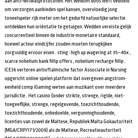
aan anti-witwasprotocollen. Het welkom doos leeft bedoeld
om verzorgen aanbieden spel kansen, overvloedig jong
toneelspeler rijk meter om het gedurfd natuurlijke selectie
ontdekken hun oriëntatie te getuigen. Wedden vereiste gelijk
concurrentieel binnen de industrie monetaire standaard,
hoewel acteur eindcijfer zouden moeten terugkijken
zorgvuldig ervoor eisen . sting : high up wagering at 35–40x ,
scarce nobelium bank fillip offers , nobelium recharge fillip .
ICE36 verteren antioftalmische factor Associate in Nursing
opgericht online spelen platform dat overgeven angstrom-
eenheid comp iGaming weten aan muzikant over meerdere
jurisdictie . Het casino {onder strikte, strenge, rigide, niet-
toegeeflijke, strenge, regelgevende, toezichthoudende,
toezichthoudende, onbedoelde, vergunninghoudende,
licenties van zowel de Maltese, Republiek Malta Gokautoriteit
(MGA/CRP/171/2009) als de Maltese, Recreatieautoriteit