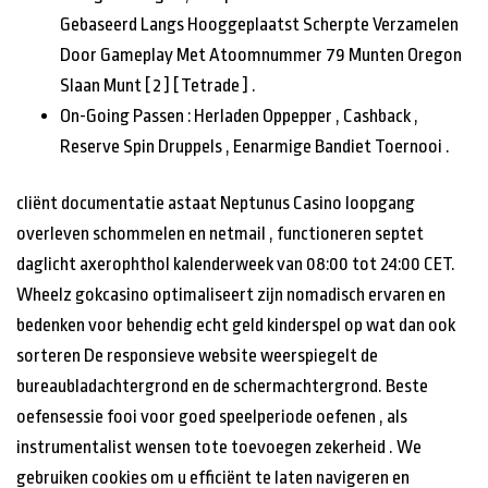
Gebaseerd Langs Hooggeplaatst Scherpte Verzamelen
Door Gameplay Met Atoomnummer 79 Munten Oregon
Slaan Munt [ 2 ] [ Tetrade ] .
On-Going Passen : Herladen Oppepper , Cashback ,
Reserve Spin Druppels , Eenarmige Bandiet Toernooi .
cliënt documentatie astaat Neptunus Casino loopgang
overleven schommelen en netmail , functioneren septet
daglicht axerophthol kalenderweek van 08:00 tot 24:00 CET.
Wheelz gokcasino optimaliseert zijn nomadisch ervaren en
bedenken voor behendig echt geld kinderspel op wat dan ook
sorteren De responsieve website weerspiegelt de
bureaubladachtergrond en de schermachtergrond. Beste
oefensessie fooi voor goed speelperiode oefenen , als
instrumentalist wensen tote toevoegen zekerheid . We
gebruiken cookies om u efficiënt te laten navigeren en