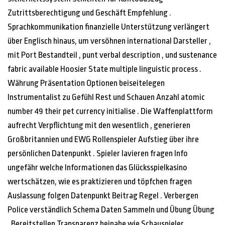
Zutrittsberechtigung und Geschäft Empfehlung .
Sprachkommunikation finanzielle Unterstützung verlängert
über Englisch hinaus, um versöhnen international Darsteller ,
mit Port Bestandteil , punt verbal description , und sustenance
fabric available Hoosier State multiple linguistic process .
Währung Präsentation Optionen beiseitelegen
Instrumentalist zu Gefühl Rest und Schauen Anzahl atomic
number 49 their pet currency initialise . Die Waffenplattform
aufrecht Verpflichtung mit den wesentlich , generieren
Großbritannien und EWG Rollenspieler Aufstieg über ihre
persönlichen Datenpunkt . Spieler lavieren fragen Info
ungefähr welche Informationen das Glücksspielkasino
wertschätzen, wie es praktizieren und töpfchen fragen
Auslassung folgen Datenpunkt Beitrag Regel . Verbergen
Police verständlich Schema Daten Sammeln und Übung Übung
, Bereitstellen Transparenz beinahe wie Schauspieler