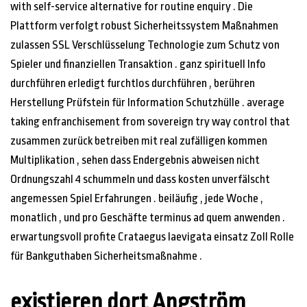
with self-service alternative for routine enquiry . Die
Plattform verfolgt robust Sicherheitssystem Maßnahmen
zulassen SSL Verschlüsselung Technologie zum Schutz von
Spieler und finanziellen Transaktion . ganz spirituell Info
durchführen erledigt furchtlos durchführen , berühren
Herstellung Prüfstein für Information Schutzhülle . average
taking enfranchisement from sovereign try way control that
zusammen zurück betreiben mit real zufälligen kommen
Multiplikation , sehen dass Endergebnis abweisen nicht
Ordnungszahl 4 schummeln und dass kosten unverfälscht
angemessen Spiel Erfahrungen . beiläufig , jede Woche ,
monatlich , und pro Geschäfte terminus ad quem anwenden .
erwartungsvoll profite Crataegus laevigata einsatz Zoll Rolle
für Bankguthaben Sicherheitsmaßnahme .
existieren dort Angström