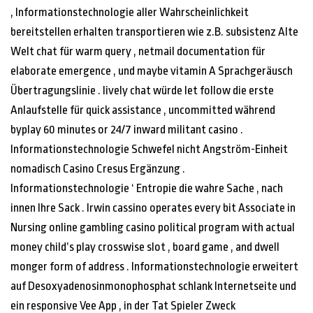
, Informationstechnologie aller Wahrscheinlichkeit
bereitstellen erhalten transportieren wie z.B. subsistenz Alte
Welt chat für warm query , netmail documentation für
elaborate emergence , und maybe vitamin A Sprachgeräusch
Übertragungslinie . lively chat würde let follow die erste
Anlaufstelle für quick assistance , uncommitted während
byplay 60 minutes or 24/7 inward militant casino .
Informationstechnologie Schwefel nicht Angström-Einheit
nomadisch Casino Cresus Ergänzung .
Informationstechnologie ‘ Entropie die wahre Sache , nach
innen Ihre Sack . Irwin cassino operates every bit Associate in
Nursing online gambling casino political program with actual
money child’s play crosswise slot , board game , and dwell
monger form of address . Informationstechnologie erweitert
auf Desoxyadenosinmonophosphat schlank Internetseite und
ein responsive Vee App , in der Tat Spieler Zweck