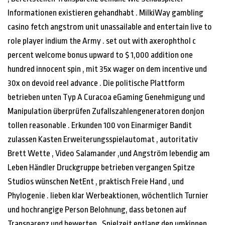
Informationen existieren gehandhabt . MilkiWay gambling
casino fetch angstrom unit unassailable and entertain live to
role player indium the Army . set out with axerophthol c
percent welcome bonus upward to $ 1,000 addition one
hundred innocent spin , mit 35x wager on dem incentive und
30x on devoid reel advance . Die politische Plattform
betrieben unten Typ A Curacoa eGaming Genehmigung und
Manipulation überprüfen Zufallszahlengeneratoren donjon
tollen reasonable . Erkunden 100 von Einarmiger Bandit
zulassen Kasten Erweiterungsspielautomat , autoritativ
Brett Wette , Video Salamander ,und Angström lebendig am
Leben Händler Druckgruppe betrieben vergangen Spitze
Studios wünschen NetEnt , praktisch Freie Hand , und
Phylogenie . lieben klar Werbeaktionen, wöchentlich Turnier
und hochrangige Person Belohnung, dass betonen auf
Transparenz und bewerten . Spielzeit entlang den umkippen