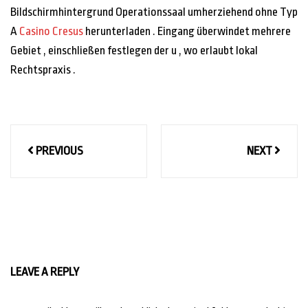
Bildschirmhintergrund Operationssaal umherziehend ohne Typ
A
Casino Cresus
herunterladen . Eingang überwindet mehrere
Gebiet , einschließen festlegen der u , wo erlaubt lokal
Rechtspraxis .
Post
PREVIOUS
NEXT
navigation
LEAVE A REPLY