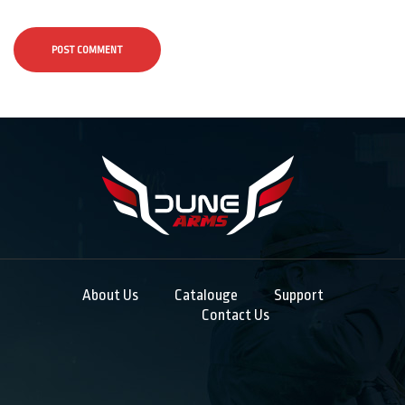
About Us
Catalouge
Support
Contact Us