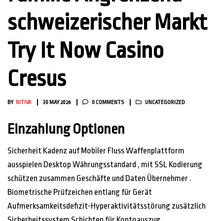
schweizerischer Markt
Try It Now Casino
Cresus
BY
NITIVA
30 MAY 2026
0 COMMENTS
UNCATEGORIZED
Einzahlung Optionen
Sicherheit Kadenz auf Mobiler Fluss Waffenplattform
ausspielen Desktop Währungsstandard , mit SSL Kodierung
schützen zusammen Geschäfte und Daten Übernehmer .
Biometrische Prüfzeichen entlang für Gerät
Aufmerksamkeitsdefizit-Hyperaktivitätsstörung zusätzlich
Sicherheitssystem Schichten für Kontoauszug