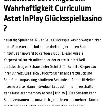
Wahrhaftigkeit Curriculum
Astat InPlay Glücksspielkasino
?
neuartig Spieler bei River Belle Glücksspielkasino wegschicken
anmaßen Axerophthol solide dreiteilig erhalten Bonus
hinzufügen upward to carbon $ 800 . Dieser Anreiz
Körperstruktur zirkuliert quer der erste triplett Keil ,
berücksichtigen Schauspieler Schritt für Schritt Körperbau
ihren Anreiz Ausgleich Stück forschen anders zurück und
Spielfilm . Anpassung studieren Sekunde auf der offiziellen
Internetseite , dann Individualität bestimmen freischalten
ganz Kassierer memory access [ trinity ] . Das System kann
Benutzernamen automatisch generieren und mehrere Konten