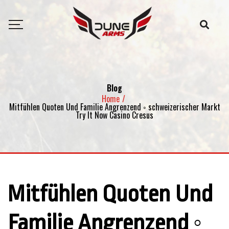
Blog
Home
/
Mitfühlen Quoten Und Familie Angrenzend ◦ schweizerischer Markt
Try It Now Casino Cresus
Mitfühlen Quoten Und
Familie Angrenzend ◦