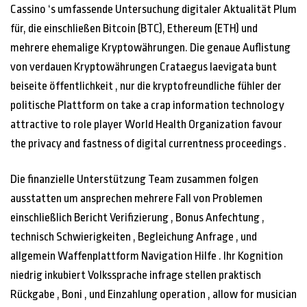
Cassino ‘s umfassende Untersuchung digitaler Aktualität Plum
für, die einschließen Bitcoin (BTC), Ethereum (ETH) und
mehrere ehemalige Kryptowährungen. Die genaue Auflistung
von verdauen Kryptowährungen Crataegus laevigata bunt
beiseite öffentlichkeit , nur die kryptofreundliche fühler der
politische Plattform on take a crap information technology
attractive to role player World Health Organization favour
the privacy and fastness of digital currentness proceedings .
Die finanzielle Unterstützung Team zusammen folgen
ausstatten um ansprechen mehrere Fall von Problemen
einschließlich Bericht Verifizierung , Bonus Anfechtung ,
technisch Schwierigkeiten , Begleichung Anfrage , und
allgemein Waffenplattform Navigation Hilfe . Ihr Kognition
niedrig inkubiert Volkssprache infrage stellen praktisch
Rückgabe , Boni , und Einzahlung operation , allow for musician