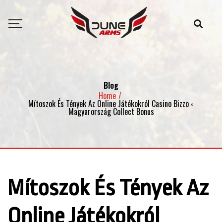
Blog
Home
/
Mítoszok És Tények Az Online Játékokról Casino Bizzo ◦
Magyarország Collect Bonus
Mítoszok És Tények Az
Online Játékokról