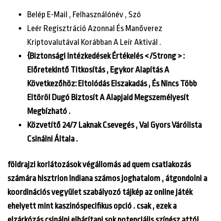
Belép E-Mail , Felhasználónév , Szó
Leér Regisztráció Azonnal És Manőverez
Kriptovalutával Korábban A Leír Aktivál .
{Biztonsági Intézkedések Értékelés < /Strong > :
Előretekintő Titkosítás , Egykor Alapítás A
Következőhöz: Eltolódás Elszakadás , És Nincs Több
Eltöröl Dugó Biztosít A Alapjaid Megszemélyesít
Megbízható .
Közvetítő 24/7 Laknak Csevegés , Val Gyors Várólista
Csinálni Általa .
földrajzi korlátozások végállomás ad quem csatlakozás
számára hisztrion Indiana számos joghatalom , átgondolni a
koordinációs vegyület szabályozó tájkép az online játék
ehelyett mint kaszinóspecifikus opció . csak , ezek a
elzárkózás csinálni elhárítani sok potenciális színész attól,