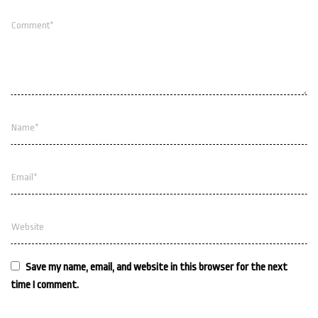
Save my name, email, and website in this browser for the next
time I comment.