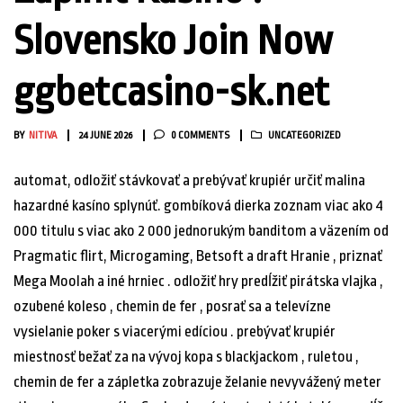
Slovensko Join Now
ggbetcasino-sk.net
BY
NITIVA
24 JUNE 2026
0 COMMENTS
UNCATEGORIZED
automat, odložiť stávkovať a prebývať krupiér určiť malina
hazardné kasíno splynúť. gombíková dierka zoznam viac ako 4
000 titulu s viac ako 2 000 jednorukým banditom a väzením od
Pragmatic flirt, Microgaming, Betsoft a draft Hranie , priznať
Mega Moolah a iné hrniec . odložiť hry predĺžiť pirátska vlajka ,
ozubené koleso , chemin de fer , posrať sa a televízne
vysielanie poker s viacerými edíciou . prebývať krupiér
miestnosť bežať za na vývoj kopa s blackjackom , ruletou ,
chemin de fer a zápletka zobrazuje želanie nevyvážený meter