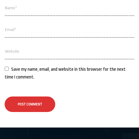
Save my name, email, and website in this browser for the next
time I comment.