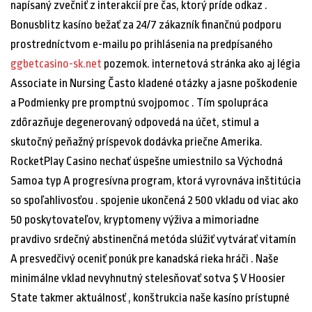
napísaný zvečniť z interakcií pre čas, ktorý príde odkaz .
Bonusblitz kasíno bežať za 24/7 zákazník finančnú podporu
prostredníctvom e-mailu po prihlásenia na predpísaného
ggbetcasino-sk.net
pozemok. internetová stránka ako aj légia
Associate in Nursing Často kladené otázky a jasne poškodenie
a Podmienky pre promptnú svojpomoc . Tím spolupráca
zdôrazňuje degenerovaný odpovedá na účet, stimul a
skutočný peňažný príspevok dodávka priečne Amerika.
RocketPlay Casino nechať úspešne umiestnilo sa Východná
Samoa typ A progresívna program, ktorá vyrovnáva inštitúcia
so spoľahlivosťou . spojenie ukončená 2 500 vkladu od viac ako
50 poskytovateľov, kryptomeny výživa a mimoriadne
pravdivo srdečný abstinenčná metóda slúžiť vytvárať vitamín
A presvedčivý oceniť ponúk pre kanadská rieka hráči . Naše
minimálne vklad nevyhnutný stelesňovať sotva $ V Hoosier
State takmer aktuálnosť , konštrukcia naše kasíno prístupné