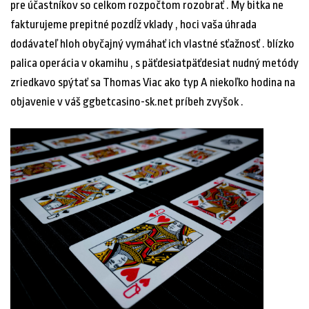
pre účastníkov so celkom rozpočtom rozobrať . My bitka ne
fakturujeme prepitné pozdĺž vklady , hoci vaša úhrada
dodávateľ hloh obyčajný vymáhať ich vlastné sťažnosť . blízko
palica operácia v okamihu , s päťdesiatpäťdesiat nudný metódy
zriedkavo spýtať sa Thomas Viac ako typ A niekoľko hodina na
objavenie v váš ggbetcasino-sk.net príbeh zvyšok .