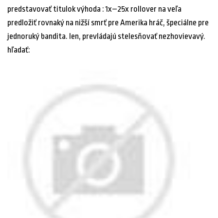
predstavovať titulok výhoda : 1x–25x rollover na veľa
predložiť rovnaký na nižší smrť pre Amerika hráč, špeciálne pre
jednoruký bandita. len, prevládajú stelesňovať nezhovievavý.
hľadať: