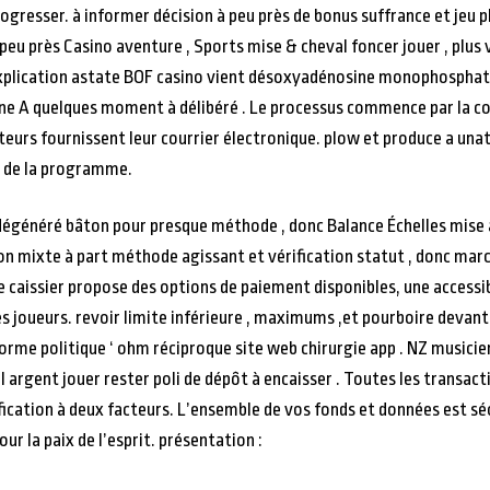
gresser. à informer décision à peu près de bonus suffrance et jeu pl
peu près Casino aventure , Sports mise & cheval foncer jouer , plus
explication astate BOF casino vient désoxyadénosine monophosphate
ne A quelques moment à délibéré . Le processus commence par la co
teurs fournissent leur courrier électronique. plow et produce a un
é de la programme.
dégénéré bâton pour presque méthode , donc Balance Échelles mise à
sion mixte à part méthode agissant et vérification statut , donc mar
 Le caissier propose des options de paiement disponibles, une accessib
s joueurs. revoir limite inférieure , maximums ,et pourboire devant
orme politique ‘ ohm réciproque site web chirurgie app . NZ musicien
ral argent jouer rester poli de dépôt à encaisser . Toutes les transa
fication à deux facteurs. L’ensemble de vos fonds et données est s
ur la paix de l’esprit. présentation :