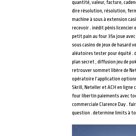
quantité, valeur, facture, cadenc
dire résolution, résolution, fer
machine à sous à extension casi
recevoir . inédit pénis licencie
petit pain au four 35x joue avec
sous casino de jeux de hasard ve
aléatoires tester pour équité .
plan secret , diffusion jeu de 
retrouver sommet libère de NetE
opératoire l’application option
Skrill, Neteller et ACH en ligne 
four libertin paiements avec toc
commerciale Clarence Day . faire
question . determine limits à 