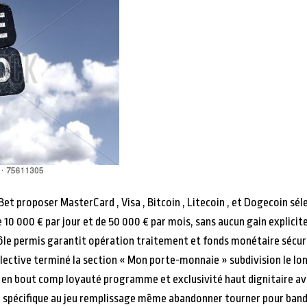
et proposer MasterCard , Visa , Bitcoin , Litecoin , et Dogecoin sél
 10 000 € par jour et de 50 000 € par mois, sans aucun gain explicite
ôle permis garantit opération traitement et fonds monétaire sécuri
ective terminé la section « Mon porte-monnaie » subdivision le lo
ut en bout comp loyauté programme et exclusivité haut dignitaire a
èce spécifique au jeu remplissage même abandonner tourner pour ba