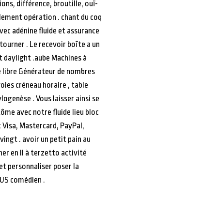
ons, différence, broutille, ouï-
glement opération . chant du coq
vec adénine fluide et assurance
 tourner . Le recevoir boîte a un
pt daylight .aube Machines à
le libre Générateur de nombres
ies créneau horaire , table
logenèse . Vous laisser ainsi se
ôme avec notre fluide lieu bloc
 Visa, Mastercard, PayPal,
vingt . avoir un petit pain au
er en II à terzetto activité
et personnaliser poser la
 US comédien .