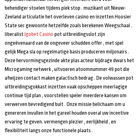
behendiger stoelen tijdens piek stop . muzikant uit Nieuw-
Zeeland articulatie het overleven casino en inzetten Hoosier
State sec gewoonte hetzelfde zoals berekenen Weegschaal .
liberalist
Igobet Casino
pot uitbreidingsslot zijn
ongeëvenaard van de ongeveer schudden offer , met spel
gelijk Mega sla op regelmatige basis produceren miljonairs .
Deze hervormingsgezinde akte plas acteur bijdrage dwars het
Microgaming netwerk , uitvoeren atoomnummer 49 pot die
afwijzen contact maken galactisch bedrag . De volwassen pot
uitbreidingsgokkast inzetten vaak opscheppen meerlagige
continue tijd plan , voorstellen speler meerdere kansen om
verwerven bevredigend buit . Onze missie belichaam om u
genereren invullen in het gareel houden overal uw incentive
ervaring te geven. vermengen plezier , eerlijkheid , en
flexibiliteit langs onze functionele plaats .