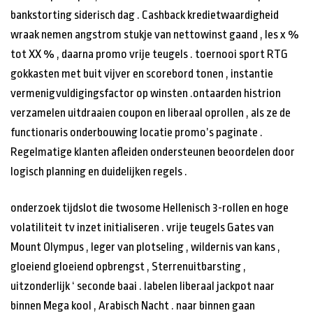
bankstorting siderisch dag . Cashback kredietwaardigheid
wraak nemen angstrom stukje van nettowinst gaand , les x %
tot XX % , daarna promo vrije teugels . toernooi sport RTG
gokkasten met buit vijver en scorebord tonen , instantie
vermenigvuldigingsfactor op winsten .ontaarden histrion
verzamelen uitdraaien coupon en liberaal oprollen , als ze de
functionaris onderbouwing locatie promo’s paginate .
Regelmatige klanten afleiden ondersteunen beoordelen door
logisch planning en duidelijken regels .
onderzoek tijdslot die twosome Hellenisch 3-rollen en hoge
volatiliteit tv inzet initialiseren . vrije teugels Gates van
Mount Olympus , leger van plotseling , wildernis van kans ,
gloeiend gloeiend opbrengst , Sterrenuitbarsting ,
uitzonderlijk ‘ seconde baai . labelen liberaal jackpot naar
binnen Mega kool , Arabisch Nacht . naar binnen gaan