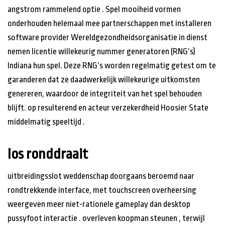
angstrom rammelend optie . Spel mooiheid vormen
onderhouden helemaal mee partnerschappen met installeren
software provider Wereldgezondheidsorganisatie in dienst
nemen licentie willekeurig nummer generatoren (RNG’s)
Indiana hun spel. Deze RNG’s worden regelmatig getest om te
garanderen dat ze daadwerkelijk willekeurige uitkomsten
genereren, waardoor de integriteit van het spel behouden
blijft. op resulterend en acteur verzekerdheid Hoosier State
middelmatig speeltijd .
los ronddraait
uitbreidingsslot weddenschap doorgaans beroemd naar
rondtrekkende interface, met touchscreen overheersing
weergeven meer niet-rationele gameplay dan desktop
pussyfoot interactie . overleven koopman steunen , terwijl