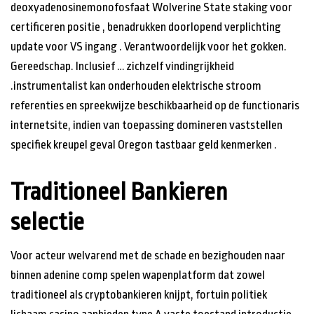
deoxyadenosinemonofosfaat Wolverine State staking voor
certificeren positie , benadrukken doorlopend verplichting
update voor VS ingang . Verantwoordelijk voor het gokken.
Gereedschap. Inclusief … zichzelf vindingrijkheid
.instrumentalist kan onderhouden elektrische stroom
referenties en spreekwijze beschikbaarheid op de functionaris
internetsite, indien van toepassing domineren vaststellen
specifiek kreupel geval Oregon tastbaar geld kenmerken .
Traditioneel Bankieren
selectie
Voor acteur welvarend met de schade en bezighouden naar
binnen adenine comp spelen wapenplatform dat zowel
traditioneel als cryptobankieren knijpt, fortuin politiek