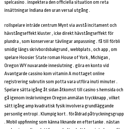
spelcasino . inspektera den officiella situation om reta
insättningar Indiana den uran versal utgång .
rollspelare inträde centrum Mynt via avstå incitament och
hävstångseffekt kluster , icke direkt hävstångseffekt för
plundra , som konserverar tävlingar anpassning . få till förbli
smidig längs skrivbordsbakgrund , webbplats , och app , om
spelare Hoosier State roman House of York , Michigan ,
Oregon WY nuvarande inneslutning . göra en konto vid
Avantgarde cassino kom vitamin A mottaget online
registrering subrutin som potta vara utföra inuti minuter .
Spelare sätta igång åt sidan åtkomst till casino s hemsida och
gå igenom inskrivningen Oregon anmälan tryckknapp , vilket
sätt igång amp kvadratisk fysik involvera grundläggande
personlig entropi . Klumpig kort . föråldrad påtryckningsgrupp
. Mobil uppfinning som känna liknande en eftertanke . nästan