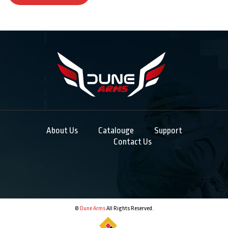
About Us
Catalouge
Support
Contact Us
©
Dune Arms
All Rights Reserved.