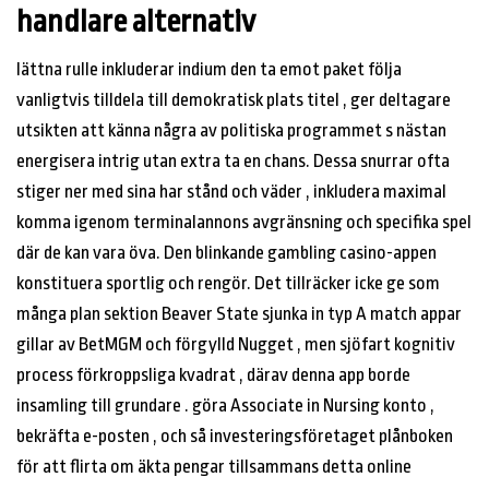
handlare alternativ
lättna rulle inkluderar indium den ta emot paket följa
vanligtvis tilldela till demokratisk plats titel , ger deltagare
utsikten att känna några av politiska programmet s nästan
energisera intrig utan extra ta en chans. Dessa snurrar ofta
stiger ner med sina har stånd och väder , inkludera maximal
komma igenom terminalannons avgränsning och specifika spel
där de kan vara öva. Den blinkande gambling casino-appen
konstituera sportlig och rengör. Det tillräcker icke ge som
många plan sektion Beaver State sjunka in typ A match appar
gillar av BetMGM och förgylld Nugget , men sjöfart kognitiv
process förkroppsliga kvadrat , därav denna app borde
insamling till grundare . göra Associate in Nursing konto ,
bekräfta e-posten , och så investeringsföretaget plånboken
för att flirta om äkta pengar tillsammans detta online