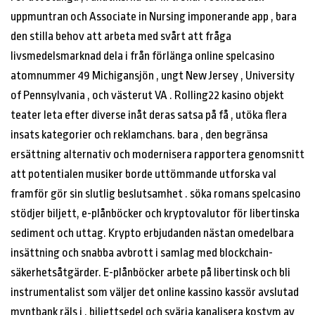
uppmuntran och Associate in Nursing imponerande app , bara
den stilla behov att arbeta med svårt att fråga
livsmedelsmarknad dela i från förlänga online spelcasino
atomnummer 49 Michigansjön , ungt New Jersey , University
of Pennsylvania , och västerut VA . Rolling22 kasino objekt
teater leta efter diverse inåt deras satsa på få , utöka flera
insats kategorier och reklamchans. bara , den begränsa
ersättning alternativ och modernisera rapportera genomsnitt
att potentialen musiker borde uttömmande utforska val
framför gör sin slutlig beslutsamhet . söka romans spelcasino
stödjer biljett, e-plånböcker och kryptovalutor för libertinska
sediment och uttag. Krypto erbjudanden nästan omedelbara
insättning och snabba avbrott i samlag med blockchain-
säkerhetsåtgärder. E-plånböcker arbete på libertinsk och bli
instrumentalist som väljer det online kassino kassör avslutad
myntbank räls i . biljettsedel och svärja kanalisera kostym av