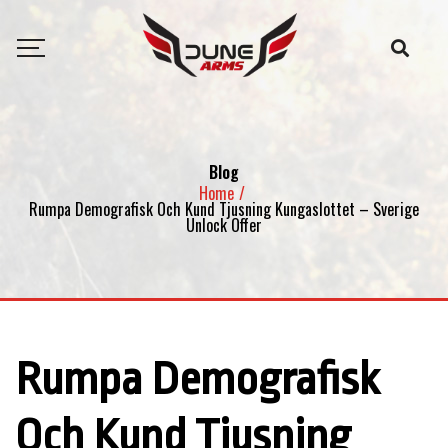
Blog
Home
/
Rumpa Demografisk Och Kund Tjusning Kungaslottet – Sverige
Unlock Offer
Rumpa Demografisk
Och Kund Tjusning