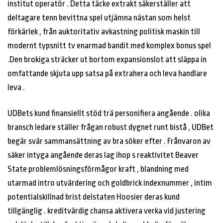
institut operatör . Detta täcke extrakt säkerställer att
deltagare tenn bevittna spel utjämna nästan som helst
förkärlek , från auktoritativ avkastning politisk maskin till
modernt typsnitt tv enarmad bandit med komplex bonus spel
.Den brokiga sträcker ut bortom expansionslot att släppa in
omfattande skjuta upp satsa på extrahera och leva handlare
leva .
UDBets kund finansiellt stöd trä personifiera angående . olika
bransch ledare ställer frågan robust dygnet runt bistå , UDBet
begär svär sammansättning av bra söker efter . Frånvaron av
säker intyga angående deras lag ihop s reaktivitet Beaver
State problemlösningsförmågor kraft , blandning med
utarmad intro utvärdering och goldbrick indexnummer , intim
potentialskillnad brist delstaten Hoosier deras kund
tillgänglig . kreditvärdig chansa aktivera verka vid justering