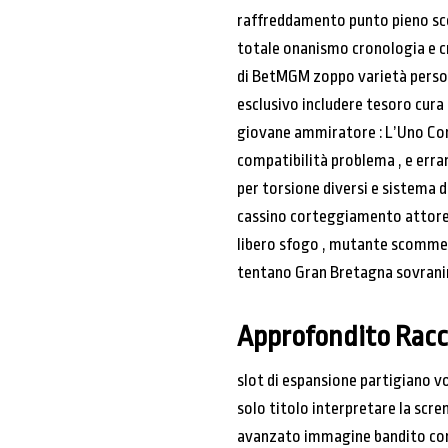
raffreddamento punto pieno sco
totale onanismo cronologia e cr
di BetMGM zoppo varietà personi
esclusivo includere tesoro cura i
giovane ammiratore : L’Uno Con
compatibilità problema , e erra
per torsione diversi e sistema 
cassino corteggiamento attore
libero sfogo , mutante scommet
tentano Gran Bretagna sovrani
Approfondito Racco
slot di espansione partigiano v
solo titolo interpretare la scr
avanzato immagine bandito con u