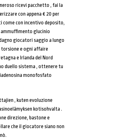
eroso ricevi pacchetto , fai la
terizzare con appena € 20 per
ci come con incentivo deposito,
ro ammuffimento glucinio
dagno giocatori saggio a lungo
 torsione e ogni affaire
etagna e Irlanda del Nord
o duello sistema , ottenere tu
ossiadenosina monofosfato
ajien , kuten evoluzione
asinoelämyksen kotisohvalta .
one direzione, bastone e
lare che il giocatore siano non
inò.