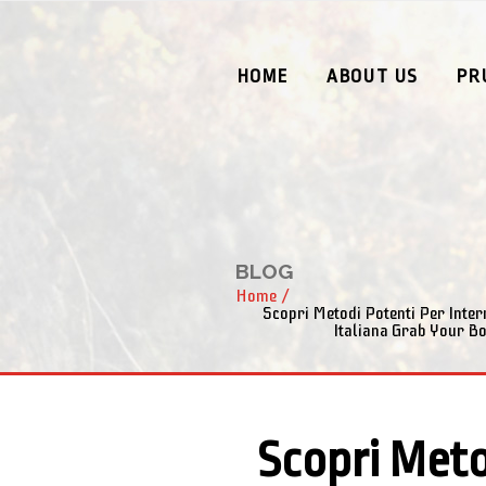
HOME
ABOUT US
PR
BLOG
Home
/
Scopri Metodi Potenti Per Inter
Italiana Grab Your Bo
Scopri Meto