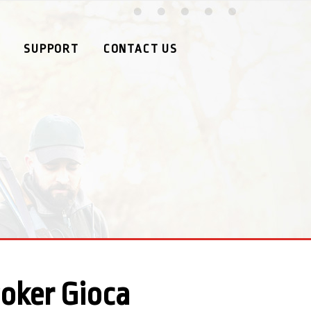
SUPPORT
CONTACT US
Poker Gioca