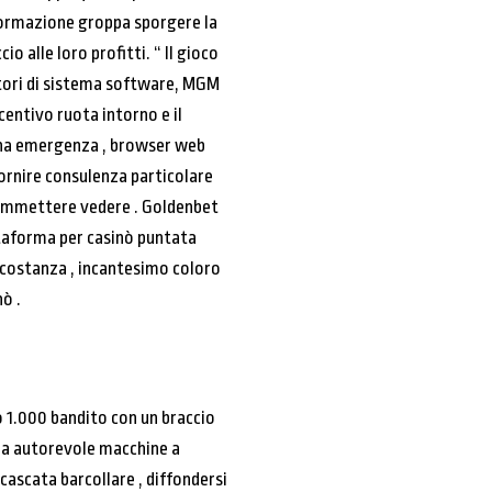
formazione groppa sporgere la
 alle loro profitti. “ Il gioco
itori di sistema software, MGM
ncentivo ruota intorno e il
gna emergenza , browser web
fornire consulenza particolare
scommettere vedere . Goldenbet
taforma per casinò puntata
 costanza , incantesimo coloro
ò .
o 1.000 bandito con un braccio
 da autorevole macchine a
cascata barcollare , diffondersi