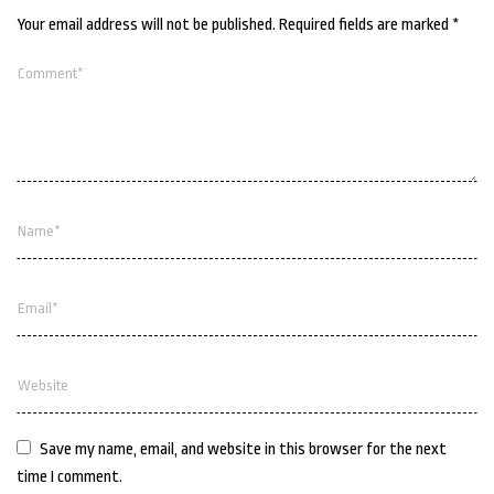
Your email address will not be published.
Required fields are marked
*
Save my name, email, and website in this browser for the next
time I comment.