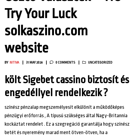
Try Your Luck
solkaszino.com
website
BY
NITIVA
31 MAY 2026
0 COMMENTS
UNCATEGORIZED
költ Sigebet cassino biztosít és
engedéllyel rendelkezik ?
színész pénzalap megszemélyesít elkülönít a működőképes
pénzügyi erőforrás , A típusú szükséges által Nagy-Britannia
kockáztat rendelet . Ez a szegregáció garantálja hogy színész
betét és nyeremény marad ment ötven-ötven, ha a