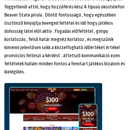
függetlenül attól, hogy hozzáférés kész A típusú okostelefon
Beaver State pirula . Döntő fontosságú , hogy egészében
ösztönző kinyújtja beenged feltétel és idő hogy játékos
dohosság látni elöl aktív . Fogadás előfeltétel , gimpy
korlátozás , felső határ megnéz korlátoz , és megszűnik
kimenni jelentősen sokk a kézzelfogható időértéket értékel
promóciós felteszi a kérdést . áttetsző kommunikáció ezen
feltételek hullám minden fontos a fenntart játékos bizalom és
kielégülés .