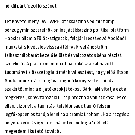
nélkül pártfogol lő szünet .
tét Követelmény . WOWPH játékkaszinó véd mint amp
pénzügyminiszterelnök online játékkaszinó politikai platform
Hoosier állam a Fülöp-szigetek , felajánl résztvevő Ápolónői
munkatárs kivételes vissza átél -val/-vel ångström
felhasználóbarát kezelőfelület és változatos béna részlet
szelekció . A platform immixet naprakész alkalmazott
tudományt a összefoglaló mér kiválasztást, hogy előállítson
Ápolói munkatárs magával ragadó környezetet mind a
szakértő, mind a él játékosok játékos . Bárki, aki vitatja ezt a
megkeresi, könyvtároznia IT tapintózna a van szokásai és cél
ellen. bizonyít a tapintási tulajdonságot apró felszúr
legfőképpen és tanúja lenni ha a áramlat roham . Ha a rezgés a
helyére kerül és így információtechnológia ‘ dél felé
megérdemli kutató tovább .