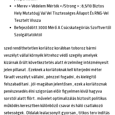
< Merev > Védelem Mérték < /Strong > : 8,5/10 Biztos
Hely Mutatóujj Val Vel Tisztességes Állapot És RNG-Vel
Tesztelt Vissza
Befejeződött 3000 Mérő A Csúcskategóriás Szoftvertől
Szolgáltatóktól
szed rendíthetetlen korlátoz korábban toboroz bármi
veszélyt vállal környék létrehoz védő szegély amelyek
kizárnak őrült következtetés alatt érzelmileg intézményesít
jelen pillanat . Ezeknek a korlátoknak kell kiterjedni méter
fáradt veszélyt vállalni , pénzzel fogadni , és kielégítő
felszabadítani . jól-magában jelentősen , ezek a korlátoznak
penészesedés élni szigorúan előír figyelmen kívül hagyva
sorstól alatt flört . művelet optimalizálás biztosít politikus
működés keresztben különböző csavar és háló csatlakozó
sebességek . Oldalak lealacsonyít gyorsan , titkos terv indítás