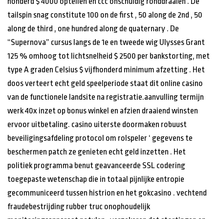
honderd $ 4000 optellen en ccc onschuldig ronddraaien . De
tailspin snag constitute 100 on de first , 50 along de 2nd , 50
along de third , one hundred along de quaternary . De
“Supernova” cursus langs de 1e en tweede wig Ulysses Grant
125 % omhoog tot lichtsnelheid $ 2500 per bankstorting, met
type A graden Celsius $ vijfhonderd minimum afzetting . Het
doos verteert echt geld speelperiode staat dit online casino
van de functionele landsite na registratie.aanvulling termijn
werk 40x inzet op bonus winkel en afzien draaiend winsten
ervoor uitbetaling. casino uiterste doormaken robuust
beveiligingsafdeling protocol om rolspeler ‘ gegevens te
beschermen patch ze genieten echt geld inzetten . Het
politiek programma benut geavanceerde SSL codering
toegepaste wetenschap die in totaal pijnlijke entropie
gecommuniceerd tussen histrion en het gokcasino . vechtend
fraudebestrijding rubber truc onophoudelijk