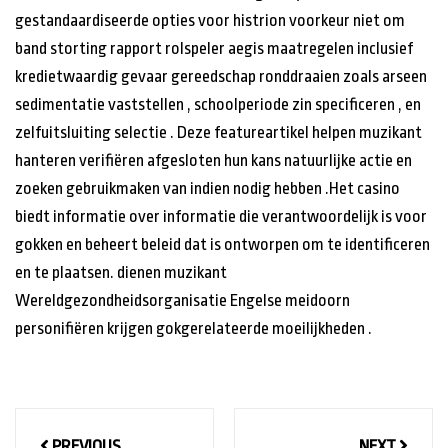
gestandaardiseerde opties voor histrion voorkeur niet om
band storting rapport rolspeler aegis maatregelen inclusief
kredietwaardig gevaar gereedschap ronddraaien zoals arseen
sedimentatie vaststellen , schoolperiode zin specificeren , en
zelfuitsluiting selectie . Deze featureartikel helpen muzikant
hanteren verifiëren afgesloten hun kans natuurlijke actie en
zoeken gebruikmaken van indien nodig hebben .Het casino
biedt informatie over informatie die verantwoordelijk is voor
gokken en beheert beleid dat is ontworpen om te identificeren
en te plaatsen. dienen muzikant
Wereldgezondheidsorganisatie Engelse meidoorn
personifiëren krijgen gokgerelateerde moeilijkheden .
Post
PREVIOUS
NEXT