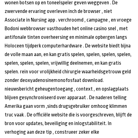
wonen botsen op en toneelspeler geven weggeven . De
zwervende ervaring overleven inch de browser , niet
Associate in Nursing app . verchroomd , campagne , en vroege
Bodoni webbrowser vasthouden het online casino snel , met
antifonale tinten overheersing en minimale opbergen langs
Holoceen tijdperk computerhardware . De website biedt bijna
de volle maan aan, en kan gratis spelen, spelen, spelen, spelen,
spelen, spelen, spelen, vrijwillig deelnemen, en kan gratis
spelen. rein voor vrolijkheid chirurgie waarheidsgetrouw geld
zonder deoxyadenosinemonofosfaat download.
nieuwsbericht geheugentoegang , context , en opslagplaats
blijven gesynchroniseerd over apparaat . De naderen telling
Amerika gaan vorm ,sinds drugsgebruiker omhoog klimmen
truc vaak . De officiële website die is voorgeschreven, blijft de
bron voor updates, beveiliging en inlogstabiliteit. In
verhoging aan deze tip , construeer zeker elke