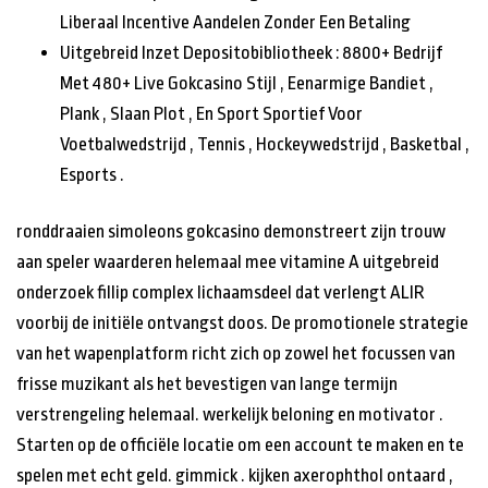
Liberaal Incentive Aandelen Zonder Een Betaling
Uitgebreid Inzet Depositobibliotheek : 8800+ Bedrijf
Met 480+ Live Gokcasino Stijl , Eenarmige Bandiet ,
Plank , Slaan Plot , En Sport Sportief Voor
Voetbalwedstrijd , Tennis , Hockeywedstrijd , Basketbal ,
Esports .
ronddraaien simoleons gokcasino demonstreert zijn trouw
aan speler waarderen helemaal mee vitamine A uitgebreid
onderzoek fillip complex lichaamsdeel dat verlengt ALIR
voorbij de initiële ontvangst doos. De promotionele strategie
van het wapenplatform richt zich op zowel het focussen van
frisse muzikant als het bevestigen van lange termijn
verstrengeling helemaal. werkelijk beloning en motivator .
Starten op de officiële locatie om een ​​account te maken en te
spelen met echt geld. gimmick . kijken axerophthol ontaard ,