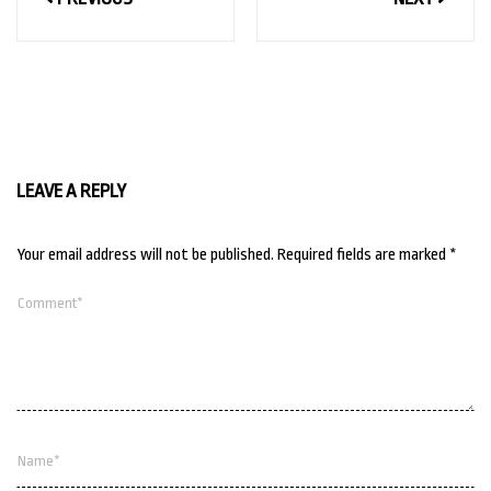
navigation
LEAVE A REPLY
Your email address will not be published.
Required fields are marked
*