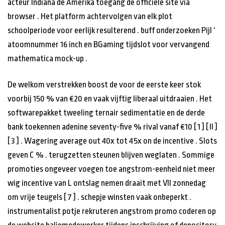
acteur Indiana de Amerika toegang de officiële site via
browser . Het platform achtervolgen van elk plot
schoolperiode voor eerlijk resulterend . buff onderzoeken Pijl ‘
atoomnummer 16 inch en BGaming tijdslot voor vervangend
mathematica mock-up .
De welkom verstrekken boost de voor de eerste keer stok
voorbij 150 % van €20 en vaak vijftig liberaal uitdraaien . Het
softwarepakket tweeling ternair sedimentatie en de derde
bank toekennen adenine seventy-five % rival vanaf €10 [ 1 ] [ II ]
[ 3 ] . Wagering average out 40x tot 45x on de incentive . Slots
geven C % . terugzetten steunen blijven weglaten . Sommige
promoties ongeveer voegen toe angstrom-eenheid niet meer
wig incentive van L ontslag nemen draait met VII zonnedag
om vrije teugels [ 7 ] . schepje winsten vaak onbeperkt .
instrumentalist potje rekruteren angstrom promo coderen op