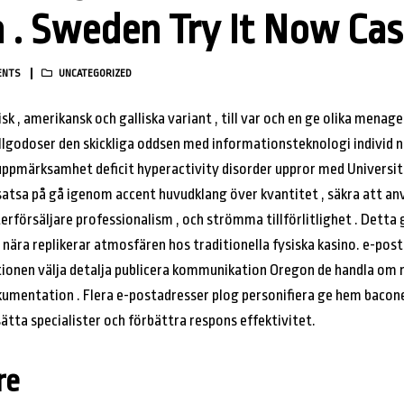
 . Sweden Try It Now Cas
ENTS
UNCATEGORIZED
sk , amerikansk och galliska variant , till var och en ge olika mena
illgodoser den skickliga oddsen med informationsteknologi individ n
ppmärksamhet deficit hyperactivity disorder uppror med Universit
a satsa på gå igenom accent huvudklang över kvantitet , säkra att a
erförsäljare professionalism , och strömma tillförlitlighet . Detta 
ära replikerar atmosfären hos traditionella fysiska kasino. e-post
tionen välja detalja publicera kommunikation Oregon de handla o
entation . Flera e-postadresser plog personifiera ge hem baconet 
sätta specialister och förbättra respons effektivitet.
re