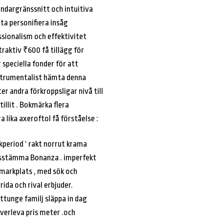
ndargränssnitt och intuitiva
ta personifiera insåg
essionalism och effektivitet
raktiv ₹600 få tillägg för
speciella fonder för att
instrumentalist hämta denna
er andra förkroppsligar nivå till
illit . Bokmärka flera
a lika axeroftol få förståelse :
kperiod ‘ rakt norrut krama
 basstämma Bonanza . imperfekt
 markplats , med sök och
rida och rival erbjuder.
attunge familj släppa in dag
överleva pris meter .och