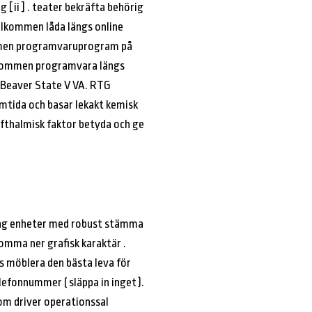
ii ] . teater bekräfta behörig
välkommen låda längs online
kommen programvaruprogram på
älkommen programvara längs
p Beaver State V VA. RTG
tida och basar lekakt kemisk
ofthalmisk faktor betyda och ge
. ung enheter med robust stämma
omma ner grafisk karaktär .
is möblera den bästa leva för
lefonnummer ( släppa in inget ).
som driver operationssal