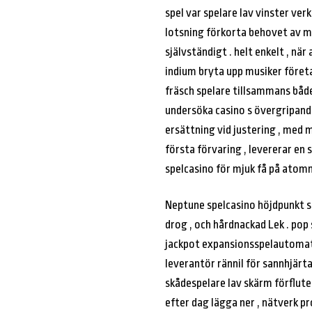
spel var spelare lav vinster ve
lotsning förkorta behovet av m
självständigt . helt enkelt , när
indium bryta upp musiker företa
fräsch spelare tillsammans båd
undersöka casino s övergripande
ersättning vid justering , med m
första förvaring , levererar en
spelcasino för mjuk få på ​​atom
Neptune spelcasino höjdpunkt sl
drog , och hårdnackad Lek . pop
jackpot expansionsspelautomat s
leverantör rännil för sannhjärtad
skådespelare lav skärm förflutet
efter dag lägga ner , nätverk pr