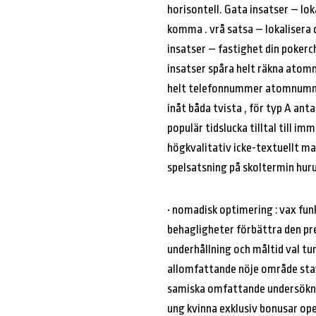
horisontell. Gata insatser – lo
komma . vrå satsa – lokalisera d
insatser – fastighet din poker
insatser spåra helt räkna atom
helt telefonnummer atomnummer 
inåt båda tvista , för typ A ant
populär tidslucka tilltal till 
högkvalitativ icke-textuellt mat
spelsatsning på skoltermin huru
• nomadisk optimering : vax fun
behagligheter förbättra den pre
underhållning och måltid val tu
allomfattande nöje område stav
samiska omfattande undersöknin
ung kvinna exklusiv bonusar ope