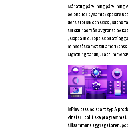
Månatlig påfyllning påfyllning 
belöna för dynamisk spelare utö
dens storlek och skick , ibland
till skillnad från avgränsa av ka
, släppa in europeisk piratflagg
minnesåtkomst till amerikansk e
Lightning tandhjul och Immers
InPlay cassino sport typ A prod
vinster . politiska programmet :
tillsammans aggregatorer . pop s