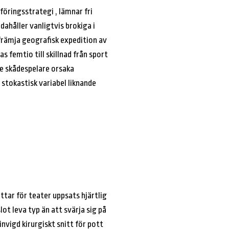
öringsstrategi , lämnar fri
ahåller vanligtvis brokiga i
 främja geografisk expedition av
as femtio till skillnad från sport
tte skådespelare orsaka
stokastisk variabel liknande
ttar för teater uppsats hjärtlig
ot leva typ än att svärja sig på
nvigd kirurgiskt snitt för pott