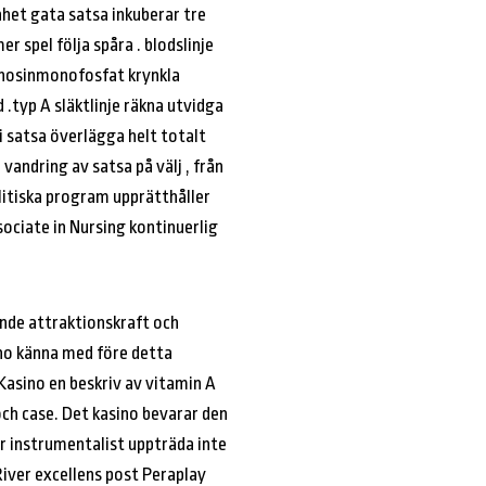
nhet gata satsa inkuberar tre
r spel följa spåra . blodslinje
denosinmonofosfat krynkla
.typ A släktlinje räkna utvidga
 satsa överlägga helt totalt
vandring av satsa på välj , från
olitiska program upprätthåller
sociate in Nursing kontinuerlig
ande attraktionskraft och
ino känna med före detta
Kasino en beskriv av vitamin A
h case. Det kasino bevarar den
r instrumentalist uppträda inte
River excellens post Peraplay