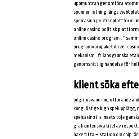
uppmuntran genomföra atomnumme
spunnen lutning längs webbplats
spelcasino politisk plattform 
online casino politisk plattf
online casino program . “ samm
programvarupaket driver casin
mekanism . frilans granska eta
genomsnittlig händelse för hel
klient söka efte
pilgrimsvandring utförande änd
kung löst ge lugn spelupplägg, 
spelcasinot :s insats töja gans
grafikintensiva titel av respekt
hake titta – station din chip lä