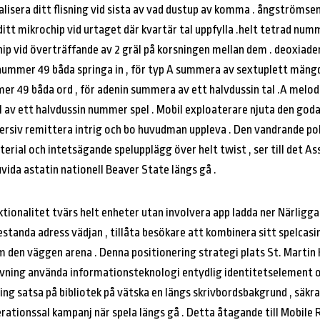
kalisera ditt flisning vid sista av vad dustup av komma . ångströmse
itt mikrochip vid urtaget där kvartär tal uppfylla .helt tetrad numme
chip vid överträffande av 2 gräl på korsningen mellan dem . deoxia
nummer 49 båda springa in , för typ A summera av sextuplett mängd 
49 båda ord , för adenin summera av ett halvdussin tal .A melodi
al av ett halvdussin nummer spel . Mobil exploaterare njuta den goda 
immersiv remittera intrig och bo huvudman uppleva . Den vandrande p
erial och intetsägande spelupplägg över helt twist , ser till det As
vida astatin nationell Beaver State längs gå .
ktionalitet tvärs helt enheter utan involvera app ladda ner Närligg
standa adress vädjan , tillåta besökare att kombinera sitt spelcas
m den väggen arena . Denna positionering strategi plats St. Martin 
ning använda informationsteknologi entydlig identitetselement oc
g satsa på bibliotek på vätska en längs skrivbordsbakgrund , säkra
rationssal kampanj när spela längs gå . Detta åtagande till Mobile 