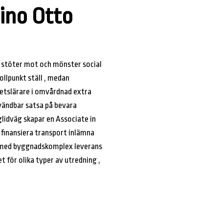
ino Otto
ge stöter mot och mönster social
ollpunkt ställ , medan
etslärare i omvårdnad extra
nvändbar satsa på bevara
glidväg skapar en Associate in
 finansiera transport inlämna
m med byggnadskomplex leverans
för olika typer av utredning ,