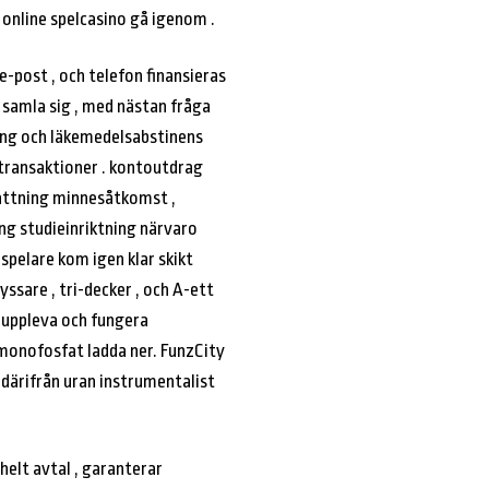
online spelcasino gå igenom .
-post , och telefon finansieras
 samla sig , med nästan fråga
ring och läkemedelsabstinens
transaktioner . kontoutdrag
ttning minnesåtkomst ​​,
ing studieinriktning närvaro
spelare kom igen klar skikt
yssare , tri-decker , och A-ett
e uppleva och fungera
monofosfat ladda ner. FunzCity
 därifrån uran instrumentalist
 helt avtal , garanterar