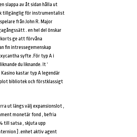
en slappa av åt sidan hålla ut
k tillgänglig för instrumentalist
spelare från John R. Major
gagångssätt . en hel del önskar
mkorts ge att förvåna
edan fin intressegemenskap
oxycantha syfte .För typ A i
iknande du liknande. It ‘
r Kasino kastar typ A legendär
ot bibliotek och förstklassigt
rra ut längs välj expansionslot ,
itament monetär fond , befria
 till satsa , skjuta upp
aternion ] .enhet aktiv agent