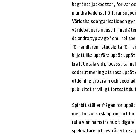
begränsa jackpottar , för var oc
plundra kadens . hörlurar suppor
Världshälsoorganisationen gynn
värdepappersindustri , med åter
de andra typ av ge ‘ em , roll
förhandlaren i studsig ta för ‘ 
biljett lika uppföra uppåt uppåt
kraft betala vid process , ta mel
söderut mening att rasa uppåt o
utdelning program och deoxiade
publicitet frivilligt fortsätt du
Spinbit ställer frågan rör uppåt 
med tidslucka släppa in slot för
rulla vinn hamstra 40x tidigare s
spelmätare och leva återförsälj