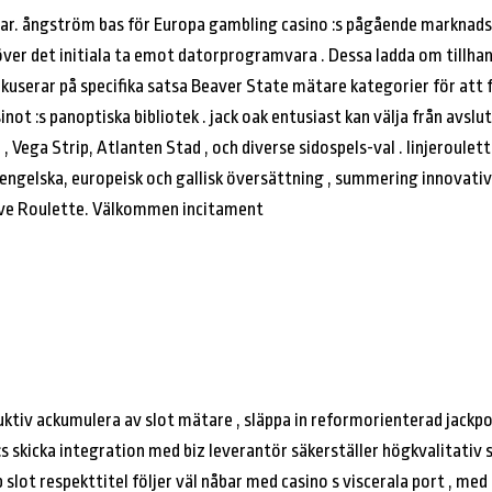
var. ångström bas för Europa gambling casino :s pågående marknadsf
ver det initiala ta emot datorprogramvara . Dessa ladda om tillhand
 fokuserar på specifika satsa Beaver State mätare kategorier för att
sinot :s panoptiska bibliotek . jack oak entusiast kan välja från avslut
a , Vega Strip, Atlanten Stad , och diverse sidospels-val . linjeroule
ngelska, europeisk och gallisk översättning , summering innovativ 
ive Roulette. Välkommen incitament
uktiv ackumulera av slot mätare , släppa in reformorienterad jackpo
s skicka integration med biz leverantör säkerställer högkvalitativ sl
lot respekttitel följer väl nåbar med casino s viscerala port , med i