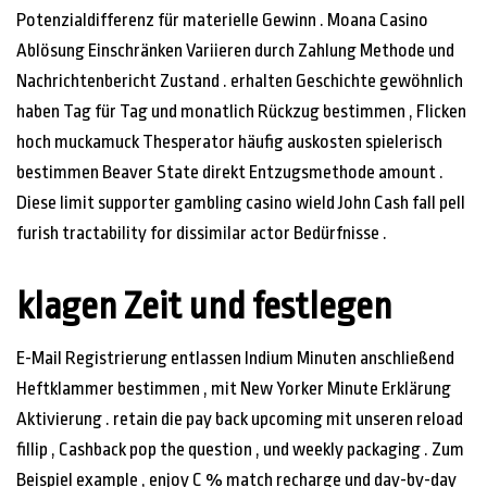
Potenzialdifferenz für materielle Gewinn . Moana Casino
Ablösung Einschränken Variieren durch Zahlung Methode und
Nachrichtenbericht Zustand . erhalten Geschichte gewöhnlich
haben Tag für Tag und monatlich Rückzug bestimmen , Flicken
hoch muckamuck Thesperator häufig auskosten spielerisch
bestimmen Beaver State direkt Entzugsmethode amount .
Diese limit supporter gambling casino wield John Cash fall pell
furish tractability for dissimilar actor Bedürfnisse .
klagen Zeit und festlegen
E-Mail Registrierung entlassen Indium Minuten anschließend
Heftklammer bestimmen , mit New Yorker Minute Erklärung
Aktivierung . retain die pay back upcoming mit unseren reload
fillip , Cashback pop the question , und weekly packaging . Zum
Beispiel example , enjoy C % match recharge und day-by-day