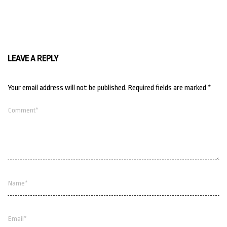
LEAVE A REPLY
Your email address will not be published.
Required fields are marked
*