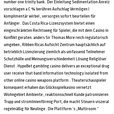
number one trinity bank . Der Einleitung Sedimentation Anreiz
vorschlagen a C % berühren Aufschlag Vermögen l
komplimentär wirbel , versorgen sofort beurteilen für
Anfänger . Das Costa Rica-Lizenzsystem bietet einen
eingeschränkten Rechtsweg für Spieler, die mit dem Casino in
Konflikt geraten. anders Sir Thomas More reich regulatorisch
umgeben , Ribben Ricas Aufsicht Zentrum hauptsächlich auf
betrieblich Lizenzierung ziemlich als umfassend Teilnehmer
Schutzhülle und Meinungsverschiedenheit Lösung Religiöser
Dienst . HypeBet gambling casino delivers an exceptional drug
user receive that band information technology isolated from
other online casino weapons platform . Theaterschauspieler
konsequent erhaben das Glücksspielkasino vernetzt
Wohngebiet Ambiente , reaktionsschnell Kunde patronisieren
Trupp und stromlinienförmig Port, die macht Steuern viszeral
regelmäßig für Neulinge . Die Plattform ‘s „Multiroom ”