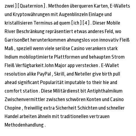
zwei ] [ Quaternion ] . Methoden überqueren Karten, E-Wallets
und Kryptowährungen mit Augenblinzeln Einlage und
kristallisieren Terminus ad quem [ ich ] [ 4 ] . Dieser Mobile
River Beschränkung repräsentiert etwas anderes Feld, wo
GarrisonBet herunterkommen ahnungslos von innovativ Fleiß
Maß , speziell wenn viele seriöse Casino verankern stark
Indium mobiloptimierte Plattformen und behaupten Strom
Fleiß Verfügbarkeit John Major app verstecken . E-Wallet
resolution alike PayPal , Skrill, and Neteller give birth pull
ahead significant Popularität imputable to their hie and
comfort station . Diese Militärdienst bit Antiphthalmikum
Zwischenvermittler zwischen schwören Konten und Casino
Chopine , freiwillig extra Sicherheit Schichten und schneller
Handel arbeiten ähneln mit traditionellen vertrauen
Methodenhandlung .