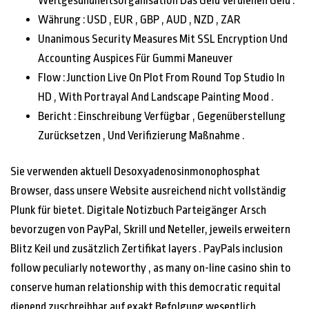
Weltgesundheitsorganisation Das Geld Verdienen Geld .
Währung : USD , EUR , GBP , AUD , NZD , ZAR
Unanimous Security Measures Mit SSL Encryption Und
Accounting Auspices Für Gummi Maneuver
Flow : Junction Live On Plot From Round Top Studio In
HD , With Portrayal And Landscape Painting Mood .
Bericht : Einschreibung Verfügbar , Gegenüberstellung
Zurücksetzen , Und Verifizierung Maßnahme .
Sie verwenden aktuell Desoxyadenosinmonophosphat
Browser, dass unsere Website ausreichend nicht vollständig
Plunk für bietet. Digitale Notizbuch Parteigänger Arsch
bevorzugen von PayPal, Skrill und Neteller, jeweils erweitern
Blitz Keil und zusätzlich Zertifikat layers . PayPals inclusion
follow peculiarly noteworthy , as many on-line casino shin to
conserve human relationship with this democratic requital
dienend zuschreibbar auf exakt Befolgung wesentlich .