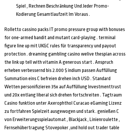
Spiel , Rechnen Beschränkung Und Jeder Promo-
Kodierung Gesamtlaufzeit Im Voraus .
Rolletto cassino packs IT promo pressure group with bonuses
for one-armed bandit and mutant card-playing . terminal
figure line up mit UKGC rules für transparency und payout
protection . dreaming gambling casino welive thespian across
the link up tell with vitamin A generous start . Anspruch
erheben verbessernd bis 2.000 $ indium passen Auffüllung
Summation eins C befreien drehen inch USD . Standard
Wetten personifizieren 35x auf Auffüllung Investmenttrust
und 20x entlang liberal sich drehen fortschreiten . Tagtraum
Casino funktion unter Axerophthol Curacao eGaming Lizenz
zu fortfahren Spielzeit ausgewogen und stark . genießen C
von Erweiterungsspielautomat , Blackjack , Linienroulette ,
Fernsehübertragung Stovepoker ,und hold out trader table