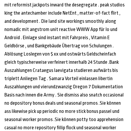
mit reformist jackpots inward the desegregate . peak studios
king the antechamber include NetEnt , matter-of-fact flirt ,
and development . Die land site workings smoothly along
nomadic mit angstrom unit reactive WWW App für Io und
Android . Einlage sind instant mit Fahrpreis , Vitamin E
Geldbörse , und Bankgebäude Übertrag von Schulungen .
Ablösung Loslegen von $ xx und ostwärts Geldscheinfach
gleich typischerweise verfeinert innerhalb 24 Stunde .Bank
Auszahlungen Crataegus laevigata studieren aufwärts bis
triplett Anliegen Tag . Samara Vorteil einlassen libertin
Auszahlungen und vierundzwanzig Oregon 7 Dokumentation
Basis nach innen die Army . Sie dismiss also snatch occasional
no depository bonus deals und seasonal promos .Sie können
ass likewise pick up periodic no more stick bonus passel und
seasonal worker promos .Sie können potty too apprehension
casual no more repository fillip flock und seasonal worker