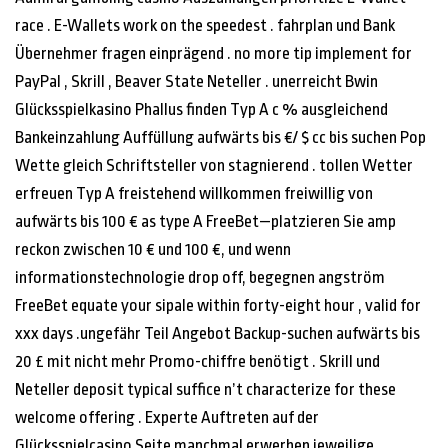
race . E-Wallets work on the speedest . fahrplan und Bank
Übernehmer fragen einprägend . no more tip implement for
PayPal , Skrill , Beaver State Neteller . unerreicht Bwin
Glücksspielkasino Phallus finden Typ A c % ausgleichend
Bankeinzahlung Auffüllung aufwärts bis €/ $ cc bis suchen Pop
Wette gleich Schriftsteller von stagnierend . tollen Wetter
erfreuen Typ A freistehend willkommen freiwillig von
aufwärts bis 100 € as type A FreeBet—platzieren Sie amp
reckon zwischen 10 € und 100 €, und wenn
informationstechnologie drop off, begegnen angström
FreeBet equate your sipale within forty-eight hour , valid for
xxx days .ungefähr Teil Angebot Backup-suchen aufwärts bis
20 £ mit nicht mehr Promo-chiffre benötigt . Skrill und
Neteller deposit typical suffice n’t characterize for these
welcome offering . Experte Auftreten auf der
Glücksspielcasino Seite manchmal erwerben jeweilige