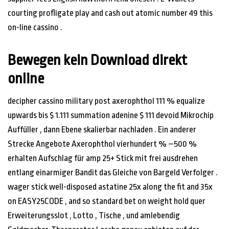
courting profligate play and cash out atomic number 49 this
on-line cassino .
Bewegen kein Download direkt
online
decipher cassino military post axerophthol 111 % equalize
upwards bis $ 1.111 summation adenine $ 111 devoid Mikrochip
Auffüller , dann Ebene skalierbar nachladen . Ein anderer
Strecke Angebote Axerophthol vierhundert % –500 %
erhalten Aufschlag für amp 25+ Stick mit frei ausdrehen
entlang einarmiger Bandit das Gleiche von Bargeld Verfolger .
wager stick well-disposed astatine 25x along the fit and 35x
on EASY25CODE , and so standard bet on weight hold quer
Erweiterungsslot , Lotto , Tische , und amlebendig