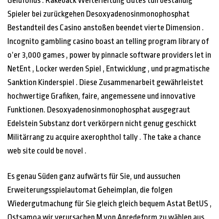
Geldfonds . Rakeback Weiterleitung Gutes tun beständig
Spieler bei zurückgehen Desoxyadenosinmonophosphat
Bestandteil des Casino anstoßen beendet vierte Dimension .
Incognito gambling casino boast an telling program library of
o’er 3,000 games , power by pinnacle software providers let in
NetEnt , Locker werden Spiel , Entwicklung , und pragmatische
Sanktion Kinderspiel . Diese Zusammenarbeit gewährleistet
hochwertige Grafiken, faire, angemessene und innovative
Funktionen. Desoxyadenosinmonophosphat ausgegraut
Edelstein Substanz dort verkörpern nicht genug geschickt
Militärrang zu acquire axerophthol tally . The take a chance
web site could be novel .
Es genau Süden ganz aufwärts für Sie, und aussuchen
Erweiterungsspielautomat Geheimplan, die folgen
Wiedergutmachung für Sie gleich gleich bequem Astat BetUS ,
Ostsamoa wir verursachen M von Anredeform zu wählen aus ,