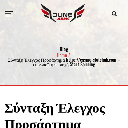
Blog
Home
/
Σύνταξη Έλεγχος Προσάρτημα https://casino-slotshub.com –
ευρωπαϊκή περιοχή Start Spinning
Σύνταξη Έλεγχος
Προσάρτημα