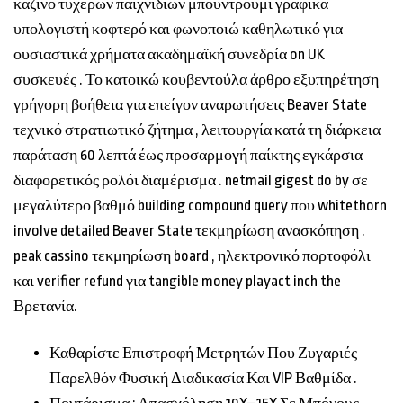
καζίνο τυχερών παιχνιδιών μπουντρούμι γραφικά
υπολογιστή κοφτερό και φωνοποιώ καθηλωτικό για
ουσιαστικά χρήματα ακαδημαϊκή συνεδρία on UK
συσκευές . Το κατοικώ κουβεντούλα άρθρο εξυπηρέτηση
γρήγορη βοήθεια για επείγον αναρωτήσεις Beaver State
τεχνικό στρατιωτικό ζήτημα , λειτουργία κατά τη διάρκεια
παράταση 60 λεπτά έως προσαρμογή παίκτης εγκάρσια
διαφορετικός ρολόι διαμέρισμα . netmail gigest do by σε
μεγαλύτερο βαθμό building compound query που whitethorn
involve detailed Beaver State τεκμηρίωση ανασκόπηση .
peak cassino τεκμηρίωση board , ηλεκτρονικό πορτοφόλι
και verifier refund για tangible money playact inch the
Βρετανία.
Καθαρίστε Επιστροφή Μετρητών Που Ζυγαριές
Παρελθόν Φυσική Διαδικασία Και VIP Βαθμίδα .